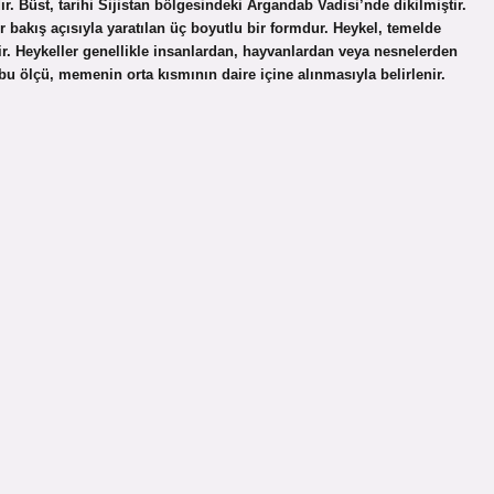
Büst, tarihi Sijistan bölgesindeki Argandab Vadisi’nde dikilmiştir.
r bakış açısıyla yaratılan üç boyutlu bir formdur. Heykel, temelde
ir. Heykeller genellikle insanlardan, hayvanlardan veya nesnelerden
 ölçü, memenin orta kısmının daire içine alınmasıyla belirlenir.