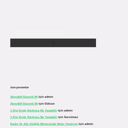
Arama
Son yorumlar
Akreditif Güvenli Mi
için
admin
Akreditif Güvenli Mi
için
Gülcan
1 Kişi Evde Sıkılınca Ne Yapabilir
için
admin
1 Kişi Evde Sıkılınca Ne Yapabilir
için
Sarsılmaz
Kadın Ve Aile Sağlığı Merkezinde Neler Yapılıyor
için
admin