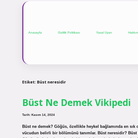
Anasayfa
Gizlilik Politikası
Yasal Uyarı
Hakkı
Etiket:
Büst neresidir
Büst Ne Demek Vikipedi
Tarih: Kasım 14, 2024
Büst ne demek? Göğüs, özellikle heykel bağlamında en sık du
vücudun belirli bir bölümünü tanımlar. Büst neresidir? Büst (Farsça: بست), Afgan eyaleti Helmand’da bulunan es