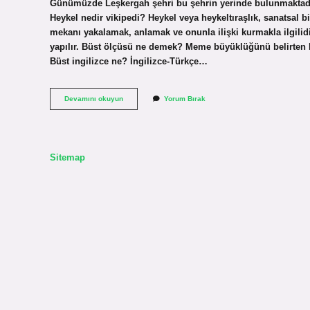
Günümüzde Leşkergah şehri bu şehrin yerinde bulunmaktadır. 
Heykel nedir vikipedi? Heykel veya heykeltıraşlık, sanatsal bi
mekanı yakalamak, anlamak ve onunla ilişki kurmakla ilgilid
yapılır. Büst ölçüsü ne demek? Meme büyüklüğünü belirten bu
Büst ingilizce ne? İngilizce-Türkçe…
Büst
Devamını okuyun
Yorum Bırak
Ne
Demek
Vikipedi
Sitemap