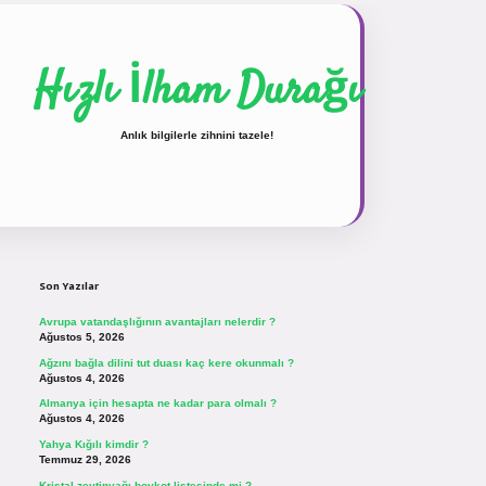
Hızlı İlham Durağı
Anlık bilgilerle zihnini tazele!
Sidebar
vdcasinogir.net
Son Yazılar
Avrupa vatandaşlığının avantajları nelerdir ?
Ağustos 5, 2026
Ağzını bağla dilini tut duası kaç kere okunmalı ?
Ağustos 4, 2026
Almanya için hesapta ne kadar para olmalı ?
Ağustos 4, 2026
Yahya Kığılı kimdir ?
Temmuz 29, 2026
Kristal zeytinyağı boykot listesinde mi ?