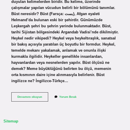
duyulan kelimelerden biridir. Bu kelime, üzerinde
çalışmalar yapılan vücudun belirli bir bölümünü tanımlar.
Büst neresidir? Büst (Farsça: بست), Afgan eyaleti
Helmand’da bulunan eski bir şehirdir. Günümüzde
Leşkergah şehri bu şehrin yerinde bulunmaktadır. Büst,
tarihi Sijistan bölgesindeki Argandab Vadisi’nde dikilmiştir.
Heykel nedir vikipedi? Heykel veya heykeltıraşlık, sanatsal
bir bakış açısıyla yaratılan üç boyutlu bir formdur. Heykel,
temelde mekanı yakalamak, anlamak ve onunla ilişki
kurmakla ilgilidir. Heykeller genellikle insanlardan,
hayvanlardan veya nesnelerden yapılır. Büst ölçüsü ne
demek? Meme büyüklüğünü belirten bu ölçü, memenin
orta kısmının daire içine alınmasıyla belirlenir. Büst
ingilizce ne? İngilizce-Türkçe…
Büst
Devamını okuyun
Yorum Bırak
Ne
Demek
Vikipedi
Sitemap