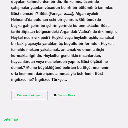
duyulan kelimelerden biridir. Bu kelime, üzerinde
çalışmalar yapılan vücudun belirli bir bölümünü tanımlar.
Büst neresidir? Büst (Farsça: بست), Afgan eyaleti
Helmand’da bulunan eski bir şehirdir. Günümüzde
Leşkergah şehri bu şehrin yerinde bulunmaktadır. Büst,
tarihi Sijistan bölgesindeki Argandab Vadisi’nde dikilmiştir.
Heykel nedir vikipedi? Heykel veya heykeltıraşlık, sanatsal
bir bakış açısıyla yaratılan üç boyutlu bir formdur. Heykel,
temelde mekanı yakalamak, anlamak ve onunla ilişki
kurmakla ilgilidir. Heykeller genellikle insanlardan,
hayvanlardan veya nesnelerden yapılır. Büst ölçüsü ne
demek? Meme büyüklüğünü belirten bu ölçü, memenin
orta kısmının daire içine alınmasıyla belirlenir. Büst
ingilizce ne? İngilizce-Türkçe…
Büst
Devamını okuyun
Yorum Bırak
Ne
Demek
Vikipedi
Sitemap