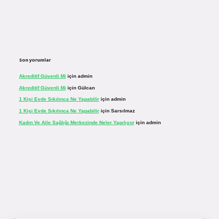
Son yorumlar
Akreditif Güvenli Mi
için
admin
Akreditif Güvenli Mi
için
Gülcan
1 Kişi Evde Sıkılınca Ne Yapabilir
için
admin
1 Kişi Evde Sıkılınca Ne Yapabilir
için
Sarsılmaz
Kadın Ve Aile Sağlığı Merkezinde Neler Yapılıyor
için
admin
r.net