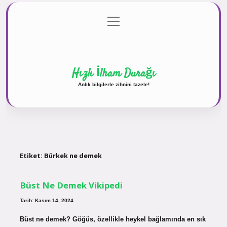
menüyü
Anasayfa
Gizlilik Politikası
Yasal Uyarı
aç
Hakkımızda
Hızlı İlham Durağı
Anlık bilgilerle zihnini tazele!
Etiket:
Bürkek ne demek
Büst Ne Demek Vikipedi
Tarih: Kasım 14, 2024
Büst ne demek? Göğüs, özellikle heykel bağlamında en sık