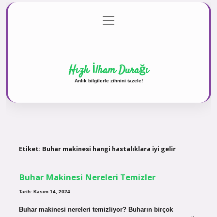
menüyü
Anasayfa
Gizlilik Politikası
Yasal Uyarı
aç
Hakkımızda
Hızlı İlham Durağı
Anlık bilgilerle zihnini tazele!
Etiket:
Buhar makinesi hangi hastalıklara iyi gelir
Buhar Makinesi Nereleri Temizler
Tarih: Kasım 14, 2024
Buhar makinesi nereleri temizliyor? Buharın birçok