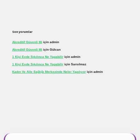
Son yorumlar
Akreditif Güvenli Mi
için
admin
Akreditif Güvenli Mi
için
Gülcan
1 Kişi Evde Sıkılınca Ne Yapabilir
için
admin
1 Kişi Evde Sıkılınca Ne Yapabilir
için
Sarsılmaz
Kadın Ve Aile Sağlığı Merkezinde Neler Yapılıyor
için
admin
sinogir.net