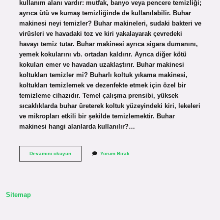
kullanım alanı vardır: mutfak, banyo veya pencere temizliği;
ayrıca ütü ve kumaş temizliğinde de kullanılabilir. Buhar
makinesi neyi temizler? Buhar makineleri, sudaki bakteri ve
virüsleri ve havadaki toz ve kiri yakalayarak çevredeki
havayı temiz tutar. Buhar makinesi ayrıca sigara dumanını,
yemek kokularını vb. ortadan kaldırır. Ayrıca diğer kötü
kokuları emer ve havadan uzaklaştırır. Buhar makinesi
koltukları temizler mi? Buharlı koltuk yıkama makinesi,
koltukları temizlemek ve dezenfekte etmek için özel bir
temizleme cihazıdır. Temel çalışma prensibi, yüksek
sıcaklıklarda buhar üreterek koltuk yüzeyindeki kiri, lekeleri
ve mikropları etkili bir şekilde temizlemektir. Buhar
makinesi hangi alanlarda kullanılır?…
Buhar
Devamını okuyun
Yorum Bırak
Makinesi
Nereleri
Temizler
Sitemap