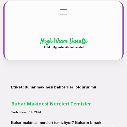
menüyü
Anasayfa
Gizlilik Politikası
Yasal Uyarı
aç
Hakkımızda
Hızlı İlham Durağı
Anlık bilgilerle zihnini tazele!
Etiket:
Buhar makinesi bakterileri öldürür mü
Buhar Makinesi Nereleri Temizler
Tarih: Kasım 14, 2024
Buhar makinesi nereleri temizliyor? Buharın birçok