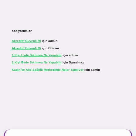
Son yorumlar
Akreditif Güvenli Mi
için
admin
Akreditif Güvenli Mi
için
Gülcan
1 Kişi Evde Sıkılınca Ne Yapabilir
için
admin
1 Kişi Evde Sıkılınca Ne Yapabilir
için
Sarsılmaz
Kadın Ve Aile Sağlığı Merkezinde Neler Yapılıyor
için
admin
r.net