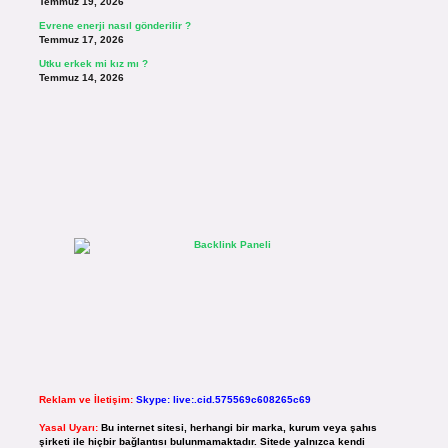
Temmuz 19, 2026
Evrene enerji nasıl gönderilir ?
Temmuz 17, 2026
Utku erkek mi kız mı ?
Temmuz 14, 2026
Reklam ve İletişim:
Skype: live:.cid.575569c608265c69
Yasal Uyarı:
Bu internet sitesi, herhangi bir marka, kurum veya şahıs
şirketi ile hiçbir bağlantısı bulunmamaktadır. Sitede yalnızca kendi