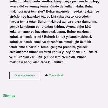
kullanım alanı vardır: mutfak, banyo veya pencere temizliği;
ayrıca ütü ve kumaş temizliğinde de kullanılabilir. Buhar
makinesi neyi temizler? Buhar makineleri, sudaki bakteri ve
virüsleri ve havadaki toz ve kiri yakalayarak çevredeki
havayı temiz tutar. Buhar makinesi ayrıca sigara dumanını,
yemek kokularını vb. ortadan kaldırır. Ayrıca diğer kötü
kokuları emer ve havadan uzaklaştırır. Buhar makinesi
koltukları temizler mi? Buharlı koltuk yıkama makinesi,
koltukları temizlemek ve dezenfekte etmek için özel bir
temizleme cihazıdır. Temel çalışma prensibi, yüksek
sıcaklıklarda buhar üreterek koltuk yüzeyindeki kiri, lekeleri
ve mikropları etkili bir şekilde temizlemektir. Buhar
makinesi hangi alanlarda kullanılır?…
Buhar
Devamını okuyun
Yorum Bırak
Makinesi
Nereleri
Temizler
Sitemap