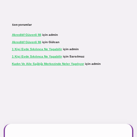
Son yorumlar
Akreditif Güvenli Mi
için
admin
Akreditif Güvenli Mi
için
Gülcan
1 Kişi Evde Sıkılınca Ne Yapabilir
için
admin
1 Kişi Evde Sıkılınca Ne Yapabilir
için
Sarsılmaz
Kadın Ve Aile Sağlığı Merkezinde Neler Yapılıyor
için
admin
.net