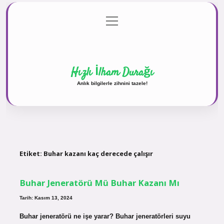
menüyü
Anasayfa
Gizlilik Politikası
Yasal Uyarı
aç
Hakkımızda
Hızlı İlham Durağı
Anlık bilgilerle zihnini tazele!
Etiket:
Buhar kazanı kaç derecede çalışır
Buhar Jeneratörü Mü Buhar Kazanı Mı
Tarih: Kasım 13, 2024
Buhar jeneratörü ne işe yarar? Buhar jeneratörleri suyu