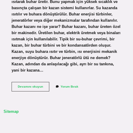
ısıtarak buhar üretir. Bunu yapmak için yüksek sıcaklık ve
basınçta çalışan bir kazan sistemi kullanırlar. Su kazanda
ısıtılır ve buhara dönüştürülür. Buhar enerjisi türbinler,
jeneratörler veya diğer mekanizmalar tarafından kullanılır.
Buhar kazanı ne işe yarar? Buhar kazanı, buhar üreten özel
bir makinedir. Üretilen buhar, elektrik üretmek veya binaları
ısıtmak için kullanılabilir. Tipik bir su-buhar çevrimi, bir
kazan, bir buhar türbini ve bir kondansatörden oluşur.
Kazan, suyu buhara ısıtır ve türbin, ısı enerjisini mekanik
enerjiye dönüştürür. Buhar jeneratörlü ütü ne demek?
Kazan, adından da anlaşılacağı gibi, ayrı bir su tankına,
yani bir kazana…
Buhar
Devamını okuyun
Yorum Bırak
Jeneratörü
Mü
Buhar
Kazanı
Mı
Sitemap