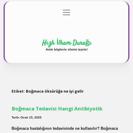
menüyü
Anasayfa
Gizlilik Politikası
Yasal Uyarı
aç
Hakkımızda
Hızlı İlham Durağı
Anlık bilgilerle zihnini tazele!
Etiket:
Boğmaca öksürüğe ne iyi gelir
Boğmaca Tedavisi Hangi Antibiyotik
Tarih: Ocak 15, 2025
Boğmaca hastalığının tedavisinde ne kullanılır? Boğmaca