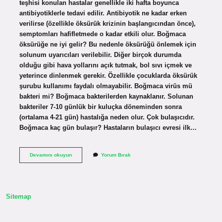
teşhisi konulan hastalar genellikle iki hafta boyunca
antibiyotiklerle tedavi edilir. Antibiyotik ne kadar erken
verilirse (özellikle öksürük krizinin başlangıcından önce),
semptomları hafifletmede o kadar etkili olur. Boğmaca
öksürüğe ne iyi gelir? Bu nedenle öksürüğü önlemek için
solunum uyarıcıları verilebilir. Diğer birçok durumda
olduğu gibi hava yollarını açık tutmak, bol sıvı içmek ve
yeterince dinlenmek gerekir. Özellikle çocuklarda öksürük
şurubu kullanımı faydalı olmayabilir. Boğmaca virüs mü
bakteri mi? Boğmaca bakterilerden kaynaklanır. Solunan
bakteriler 7-10 günlük bir kuluçka döneminden sonra
(ortalama 4-21 gün) hastalığa neden olur. Çok bulaşıcıdır.
Boğmaca kaç gün bulaşır? Hastaların bulaşıcı evresi ilk…
Boğmaca
Devamını okuyun
Yorum Bırak
Tedavisi
Hangi
Antibiyotik
Sitemap