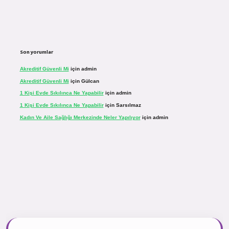
Son yorumlar
Akreditif Güvenli Mi
için
admin
Akreditif Güvenli Mi
için
Gülcan
1 Kişi Evde Sıkılınca Ne Yapabilir
için
admin
1 Kişi Evde Sıkılınca Ne Yapabilir
için
Sarsılmaz
Kadın Ve Aile Sağlığı Merkezinde Neler Yapılıyor
için
admin
r.net