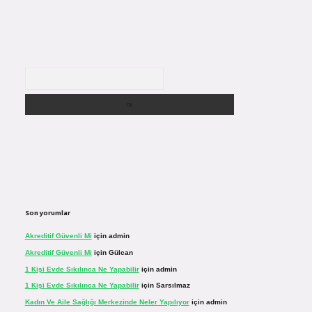
Arama
Son yorumlar
Akreditif Güvenli Mi
için
admin
Akreditif Güvenli Mi
için
Gülcan
1 Kişi Evde Sıkılınca Ne Yapabilir
için
admin
1 Kişi Evde Sıkılınca Ne Yapabilir
için
Sarsılmaz
Kadın Ve Aile Sağlığı Merkezinde Neler Yapılıyor
için
admin