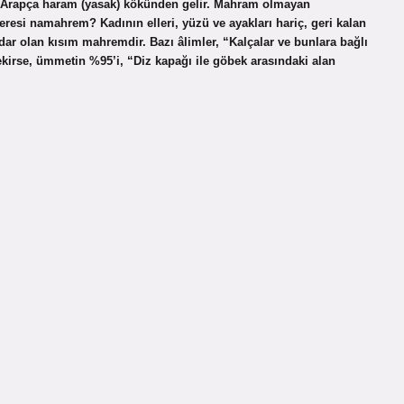
si Arapça haram (yasak) kökünden gelir. Mahram olmayan
neresi namahrem? Kadının elleri, yüzü ve ayakları hariç, geri kalan
ar olan kısım mahremdir. Bazı âlimler, “Kalçalar ve bunlara bağlı
ekirse, ümmetin %95’i, “Diz kapağı ile göbek arasındaki alan