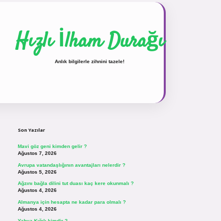
Hızlı İlham Durağı
Anlık bilgilerle zihnini tazele!
Sidebar
vdcasinogir.net
Son Yazılar
Mavi göz geni kimden gelir ?
Ağustos 7, 2026
Avrupa vatandaşlığının avantajları nelerdir ?
Ağustos 5, 2026
Ağzını bağla dilini tut duası kaç kere okunmalı ?
Ağustos 4, 2026
Almanya için hesapta ne kadar para olmalı ?
Ağustos 4, 2026
Yahya Kığılı kimdir ?