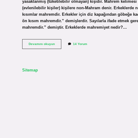
yasaklanmış (tüketilebilir olmayan) kişidir. Mahrem kelime
(evlenilebilir kişiler) kişilere non-Mahram denir. Erkeklerde 
kısımlar mahremdir. Erkekler için diz kapağından göbeğe kad
ön kısım mahremdir.” demişlerdir. Sayılarla ifade etmek ger
mahremdir.” demiştir. Erkeklerde mahremiyet nedir?…
Bir
Devamını okuyun
14 Yorum
Erkeğe
Kimler
Namahremdir
Sitemap