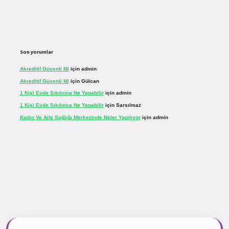
Son yorumlar
Akreditif Güvenli Mi
için
admin
Akreditif Güvenli Mi
için
Gülcan
1 Kişi Evde Sıkılınca Ne Yapabilir
için
admin
1 Kişi Evde Sıkılınca Ne Yapabilir
için
Sarsılmaz
Kadın Ve Aile Sağlığı Merkezinde Neler Yapılıyor
için
admin
sinogir.net