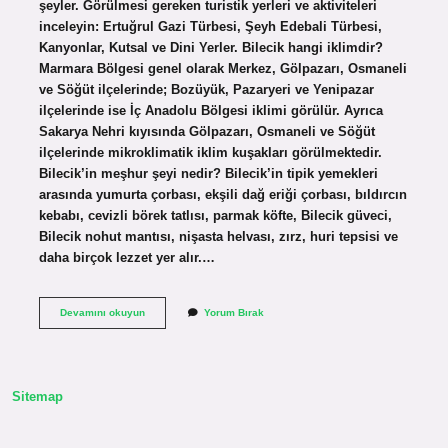
şeyler. Görülmesi gereken turistik yerleri ve aktiviteleri
inceleyin: Ertuğrul Gazi Türbesi, Şeyh Edebali Türbesi,
Kanyonlar, Kutsal ve Dini Yerler. Bilecik hangi iklimdir?
Marmara Bölgesi genel olarak Merkez, Gölpazarı, Osmaneli
ve Söğüt ilçelerinde; Bozüyük, Pazaryeri ve Yenipazar
ilçelerinde ise İç Anadolu Bölgesi iklimi görülür. Ayrıca
Sakarya Nehri kıyısında Gölpazarı, Osmaneli ve Söğüt
ilçelerinde mikroklimatik iklim kuşakları görülmektedir.
Bilecik’in meşhur şeyi nedir? Bilecik’in tipik yemekleri
arasında yumurta çorbası, ekşili dağ eriği çorbası, bıldırcın
kebabı, cevizli börek tatlısı, parmak köfte, Bilecik güveci,
Bilecik nohut mantısı, nişasta helvası, zırz, huri tepsisi ve
daha birçok lezzet yer alır.…
Bilecik
Devamını okuyun
Yorum Bırak
Hangi
Mevsimde
Gidilir
Sitemap