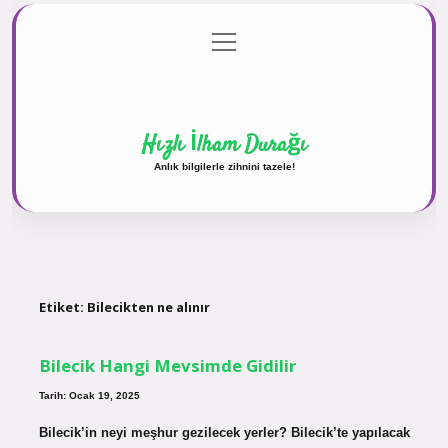
menüyü
Anasayfa
Gizlilik Politikası
Yasal Uyarı
aç
Hakkımızda
Hızlı İlham Durağı
Anlık bilgilerle zihnini tazele!
Etiket:
Bilecikten ne alınır
Bilecik Hangi Mevsimde Gidilir
Tarih: Ocak 19, 2025
Bilecik’in neyi meşhur gezilecek yerler? Bilecik’te yapılacak