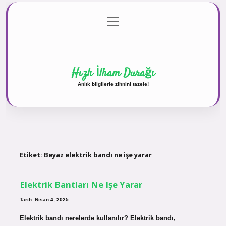
menüyü
Anasayfa
Gizlilik Politikası
Yasal Uyarı
aç
Hakkımızda
Hızlı İlham Durağı
Anlık bilgilerle zihnini tazele!
Etiket:
Beyaz elektrik bandı ne işe yarar
Elektrik Bantları Ne Işe Yarar
Tarih: Nisan 4, 2025
Elektrik bandı nerelerde kullanılır? Elektrik bandı,