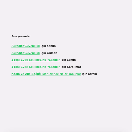
Son yorumlar
Akreditif Güvenli Mi
için
admin
Akreditif Güvenli Mi
için
Gülcan
1 Kişi Evde Sıkılınca Ne Yapabilir
için
admin
1 Kişi Evde Sıkılınca Ne Yapabilir
için
Sarsılmaz
Kadın Ve Aile Sağlığı Merkezinde Neler Yapılıyor
için
admin
sinogir.net