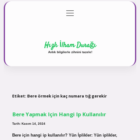
menüyü
Anasayfa
Gizlilik Politikası
Yasal Uyarı
aç
Hakkımızda
Hızlı İlham Durağı
Anlık bilgilerle zihnini tazele!
Etiket:
Bere örmek için kaç numara tığ gerekir
Bere Yapmak Için Hangi Ip Kullanılır
Tarih: Kasım 14, 2024
Bere için hangi ip kullanılır? Yün İplikler: Yün iplikler,