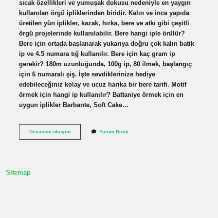
sıcak özellikleri ve yumuşak dokusu nedeniyle en yaygın
kullanılan örgü ipliklerinden biridir. Kalın ve ince yapıda
üretilen yün iplikler, kazak, hırka, bere ve atkı gibi çeşitli
örgü projelerinde kullanılabilir. Bere hangi iple örülür?
Bere için ortada başlanarak yukarıya doğru çok kalın batik
ip ve 4.5 numara tığ kullanılır. Bere için kaç gram ip
gerekir? 180m uzunluğunda, 100g ip, 80 ilmek, başlangıç ​​
için 6 numaralı şiş. İşte sevdiklerinize hediye
edebileceğiniz kolay ve ucuz harika bir bere tarifi. Motif
örmek için hangi ip kullanılır? Battaniye örmek için en
uygun iplikler Barbante, Soft Cake…
Bere
Devamını okuyun
Yorum Bırak
Yapmak
Için
Hangi
Ip
Kullanılır
Sitemap