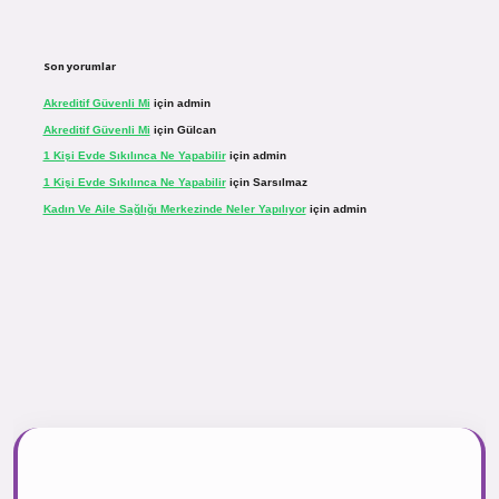
Son yorumlar
Akreditif Güvenli Mi
için
admin
Akreditif Güvenli Mi
için
Gülcan
1 Kişi Evde Sıkılınca Ne Yapabilir
için
admin
1 Kişi Evde Sıkılınca Ne Yapabilir
için
Sarsılmaz
Kadın Ve Aile Sağlığı Merkezinde Neler Yapılıyor
için
admin
sinogir.net