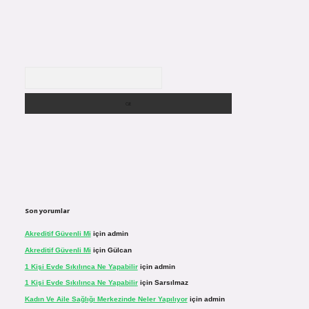
Arama
Son yorumlar
Akreditif Güvenli Mi
için
admin
Akreditif Güvenli Mi
için
Gülcan
1 Kişi Evde Sıkılınca Ne Yapabilir
için
admin
1 Kişi Evde Sıkılınca Ne Yapabilir
için
Sarsılmaz
Kadın Ve Aile Sağlığı Merkezinde Neler Yapılıyor
için
admin