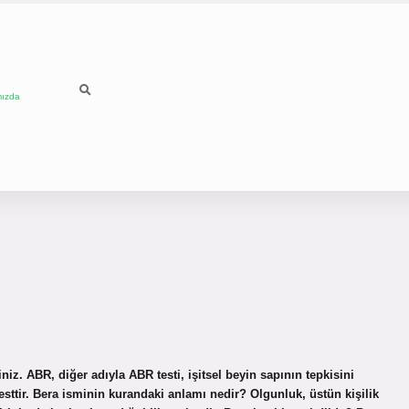
mızda
iz. ABR, diğer adıyla ABR testi, işitsel beyin sapının tepkisini
testtir. Bera isminin kurandaki anlamı nedir? Olgunluk, üstün kişilik