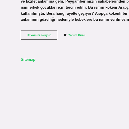
ve fazilet anlamına gelir. Peygamberimizin sahabelerinden bi
ismi erkek çocukları için tercih edilir. Bu ismin kökeni A
kullanılmıştır. Bera hangi ayette geçiyor? Arapça kökenli bi
anlamının güzelliği nedeniyle bebeklere bu ismin verilmesi
Arapça
Devamını okuyun
Yorum Bırak
Bera
Ne
Demek
Sitemap