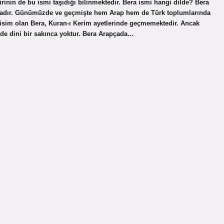
rinin de bu ismi taşıdığı bilinmektedir. Bera ismi hangi dilde? Bera
rapçadır. Günümüzde ve geçmişte hem Arap hem de Türk toplumlarında
r isim olan Bera, Kuran-ı Kerim ayetlerinde geçmemektedir. Ancak
nde dini bir sakınca yoktur. Bera Arapçada…