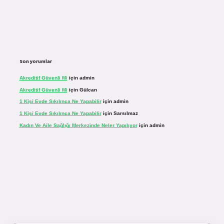
Son yorumlar
Akreditif Güvenli Mi
için
admin
Akreditif Güvenli Mi
için
Gülcan
1 Kişi Evde Sıkılınca Ne Yapabilir
için
admin
1 Kişi Evde Sıkılınca Ne Yapabilir
için
Sarsılmaz
Kadın Ve Aile Sağlığı Merkezinde Neler Yapılıyor
için
admin
r.net