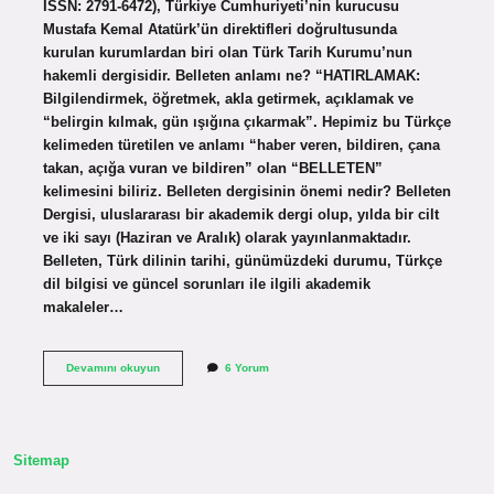
ISSN: 2791-6472), Türkiye Cumhuriyeti’nin kurucusu
Mustafa Kemal Atatürk’ün direktifleri doğrultusunda
kurulan kurumlardan biri olan Türk Tarih Kurumu’nun
hakemli dergisidir. Belleten anlamı ne? “HATIRLAMAK:
Bilgilendirmek, öğretmek, akla getirmek, açıklamak ve
“belirgin kılmak, gün ışığına çıkarmak”. Hepimiz bu Türkçe
kelimeden türetilen ve anlamı “haber veren, bildiren, çana
takan, açığa vuran ve bildiren” olan “BELLETEN”
kelimesini biliriz. Belleten dergisinin önemi nedir? Belleten
Dergisi, uluslararası bir akademik dergi olup, yılda bir cilt
ve iki sayı (Haziran ve Aralık) olarak yayınlanmaktadır.
Belleten, Türk dilinin tarihi, günümüzdeki durumu, Türkçe
dil bilgisi ve güncel sorunları ile ilgili akademik
makaleler…
Belleten
Devamını okuyun
6 Yorum
Ne
Demek
Tarih
Sitemap