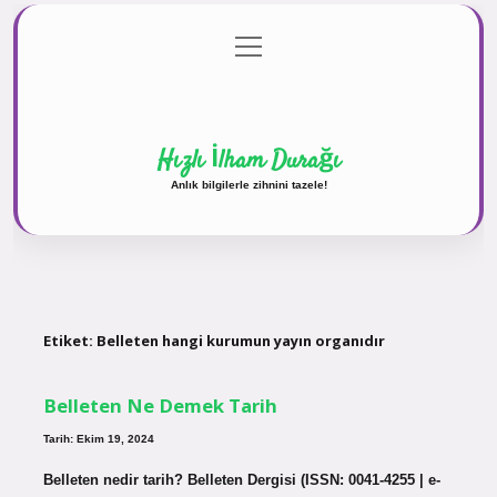
menüyü
Anasayfa
Gizlilik Politikası
Yasal Uyarı
aç
Hakkımızda
Hızlı İlham Durağı
Anlık bilgilerle zihnini tazele!
Etiket:
Belleten hangi kurumun yayın organıdır
Belleten Ne Demek Tarih
Tarih: Ekim 19, 2024
Belleten nedir tarih? Belleten Dergisi (ISSN: 0041-4255 | e-