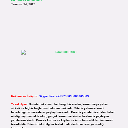
Utku erkek mi kız mı ?
Temmuz 14, 2026
Reklam ve İletişim:
Skype: live:.cid.575569c608265c69
Yasal Uyarı:
Bu internet sitesi, herhangi bir marka, kurum veya şahıs
şirketi ile hiçbir bağlantısı bulunmamaktadır. Sitede yalnızca kendi
hazırladığımız makaleler paylaşılmaktadır. Burada yer alan içerikler haber
niteliği taşımamakta olup, gerçek kurum ve kişiler hakkında paylaşım
yapılmamaktadır. Gerçek kurum ve kişiler ile isim benzerlikleri tamamen
tesadüfidir. Sitemizdeki bilgiler taslak halindedir ve tavsiye niteliği