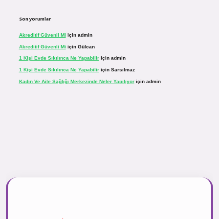
Son yorumlar
Akreditif Güvenli Mi
için
admin
Akreditif Güvenli Mi
için
Gülcan
1 Kişi Evde Sıkılınca Ne Yapabilir
için
admin
1 Kişi Evde Sıkılınca Ne Yapabilir
için
Sarsılmaz
Kadın Ve Aile Sağlığı Merkezinde Neler Yapılıyor
için
admin
r.net