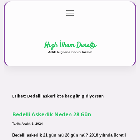
menüyü
Anasayfa
Gizlilik Politikası
Yasal Uyarı
aç
Hakkımızda
Hızlı İlham Durağı
Anlık bilgilerle zihnini tazele!
Etiket:
Bedelli askerlikte kaç gün gidiyorsun
Bedelli Askerlik Neden 28 Gün
Tarih: Aralık 9, 2024
Bedelli askerlik 21 gün mü 28 gün mü? 2018 yılında ücretli