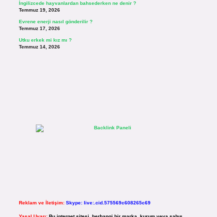
İngilizcede hayvanlardan bahsederken ne denir ?
Temmuz 19, 2026
Evrene enerji nasıl gönderilir ?
Temmuz 17, 2026
Utku erkek mi kız mı ?
Temmuz 14, 2026
Reklam ve İletişim:
Skype: live:.cid.575569c608265c69
Yasal Uyarı:
Bu internet sitesi, herhangi bir marka, kurum veya şahıs