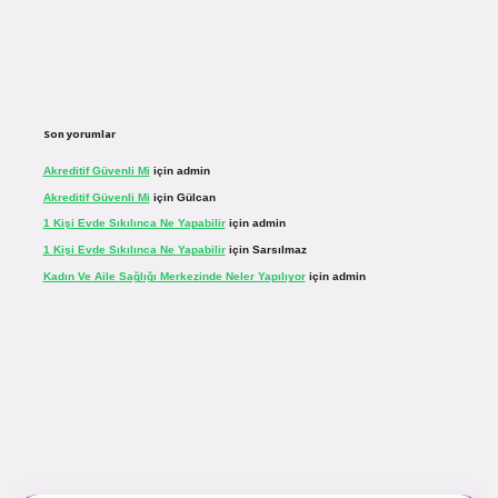
Son yorumlar
Akreditif Güvenli Mi
için
admin
Akreditif Güvenli Mi
için
Gülcan
1 Kişi Evde Sıkılınca Ne Yapabilir
için
admin
1 Kişi Evde Sıkılınca Ne Yapabilir
için
Sarsılmaz
Kadın Ve Aile Sağlığı Merkezinde Neler Yapılıyor
için
admin
sinogir.net