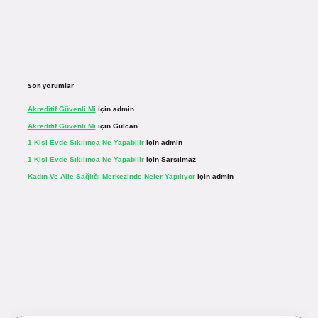
Son yorumlar
Akreditif Güvenli Mi
için
admin
Akreditif Güvenli Mi
için
Gülcan
1 Kişi Evde Sıkılınca Ne Yapabilir
için
admin
1 Kişi Evde Sıkılınca Ne Yapabilir
için
Sarsılmaz
Kadın Ve Aile Sağlığı Merkezinde Neler Yapılıyor
için
admin
ogir.net