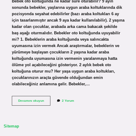
Bebek oto koltuğunda ne kadar süre oturabilir? 9 ayın
sonunda bebekler, yaşlarına uygun araba koltuklarında dik
pozisyonda seyahat edebilirler (bazı araba koltukları 6 ay
için tasarlanmıştır ancak 9 aya kadar kullanılabilir). 2 yaşına
kadar olan çocuklar, arabada arka cama bakacak şekilde
baş aşağı oturmalıdır. Bebekler oto koltuğunda uyuyabilir
mi? 1. Bebeklerin araba koltuğunda veya salıncakta
uyumasına izin vermek Ancak araştırmalar, bebeklerin ve
yürümeye başlayan çocukların 2 yaşına kadar araba
koltuğunda uyumasına izin vermenin yaralanmaya hatta
ölüme yol açabileceğini gösteriyor. 2 aylık bebek oto
koltuğuna oturur mu? Her yaşa uygun araba koltukları,
çocuklarınızın araçta güvende olduğundan emin
olabileceğiniz anlamına gelir. Bebekler,…
Bebek
Devamını okuyun
2 Yorum
Oto
Koltuğunda
En
Fazla
Kaç
Sitemap
Saat
Oturabilir