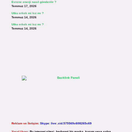
Evrene enerji nasıl gönderilir ?
Temmuz 17, 2026
Utku erkek mi kız mı ?
Temmuz 14, 2026
Utku erkek mi kız mı ?
Temmuz 14, 2026
Reklam ve İletişim:
Skype: live:.cid.575569c608265c69
Yasal Uyarı:
Bu internet sitesi, herhangi bir marka, kurum veya şahıs