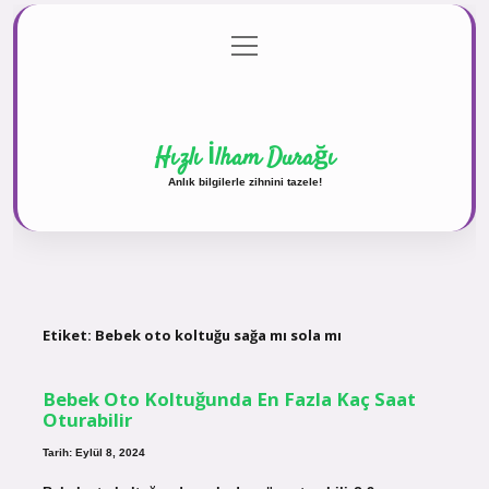
menüyü
Anasayfa
Gizlilik Politikası
Yasal Uyarı
aç
Hakkımızda
Hızlı İlham Durağı
Anlık bilgilerle zihnini tazele!
Etiket:
Bebek oto koltuğu sağa mı sola mı
Bebek Oto Koltuğunda En Fazla Kaç Saat
Oturabilir
Tarih: Eylül 8, 2024