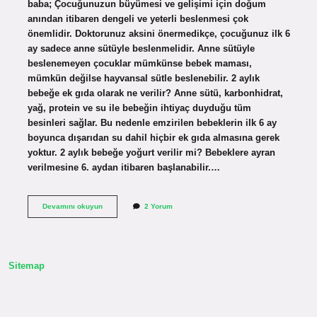
baba; Çocuğunuzun büyümesi ve gelişimi için doğum
anından itibaren dengeli ve yeterli beslenmesi çok
önemlidir. Doktorunuz aksini önermedikçe, çocuğunuz ilk 6
ay sadece anne sütüyle beslenmelidir. Anne sütüyle
beslenemeyen çocuklar mümkünse bebek maması,
mümkün değilse hayvansal sütle beslenebilir. 2 aylık
bebeğe ek gıda olarak ne verilir? Anne sütü, karbonhidrat,
yağ, protein ve su ile bebeğin ihtiyaç duyduğu tüm
besinleri sağlar. Bu nedenle emzirilen bebeklerin ilk 6 ay
boyunca dışarıdan su dahil hiçbir ek gıda almasına gerek
yoktur. 2 aylık bebeğe yoğurt verilir mi? Bebeklere ayran
verilmesine 6. aydan itibaren başlanabilir.…
2
Devamını okuyun
2 Yorum
Aylık
Bebeğe
Ne
Verebilirim
Sitemap