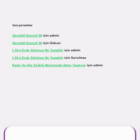
Son yorumlar
Akreditif Güvenli Mi
için
admin
Akreditif Güvenli Mi
için
Gülcan
1 Kişi Evde Sıkılınca Ne Yapabilir
için
admin
1 Kişi Evde Sıkılınca Ne Yapabilir
için
Sarsılmaz
Kadın Ve Aile Sağlığı Merkezinde Neler Yapılıyor
için
admin
r.net