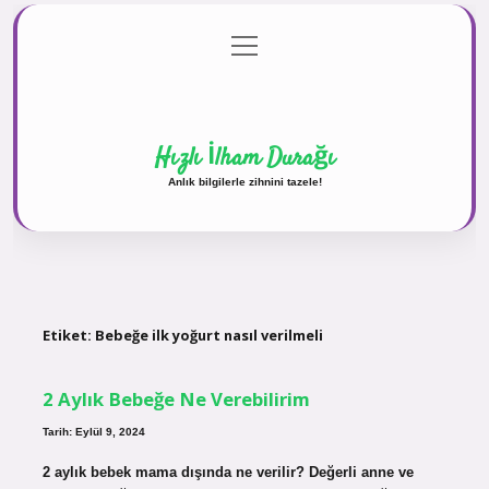
menüyü
Anasayfa
Gizlilik Politikası
Yasal Uyarı
aç
Hakkımızda
Hızlı İlham Durağı
Anlık bilgilerle zihnini tazele!
Etiket:
Bebeğe ilk yoğurt nasıl verilmeli
2 Aylık Bebeğe Ne Verebilirim
Tarih: Eylül 9, 2024
2 aylık bebek mama dışında ne verilir? Değerli anne ve