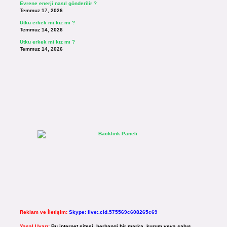
Evrene enerji nasıl gönderilir ?
Temmuz 17, 2026
Utku erkek mi kız mı ?
Temmuz 14, 2026
Utku erkek mi kız mı ?
Temmuz 14, 2026
Reklam ve İletişim:
Skype: live:.cid.575569c608265c69
Yasal Uyarı:
Bu internet sitesi, herhangi bir marka, kurum veya şahıs