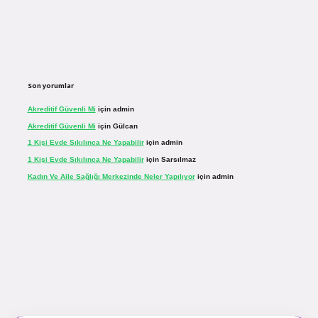
Son yorumlar
Akreditif Güvenli Mi
için
admin
Akreditif Güvenli Mi
için
Gülcan
1 Kişi Evde Sıkılınca Ne Yapabilir
için
admin
1 Kişi Evde Sıkılınca Ne Yapabilir
için
Sarsılmaz
Kadın Ve Aile Sağlığı Merkezinde Neler Yapılıyor
için
admin
.net