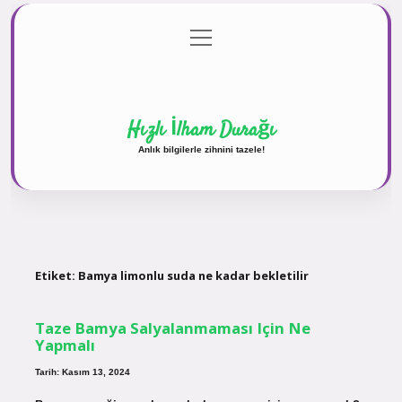
menüyü
Anasayfa
Gizlilik Politikası
Yasal Uyarı
aç
Hakkımızda
Hızlı İlham Durağı
Anlık bilgilerle zihnini tazele!
Etiket:
Bamya limonlu suda ne kadar bekletilir
Taze Bamya Salyalanmaması Için Ne
Yapmalı
Tarih: Kasım 13, 2024