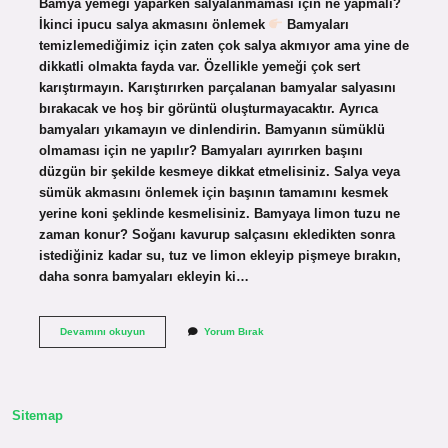
Bamya yemeği yaparken salyalanmaması için ne yapmalı?
İkinci ipucu salya akmasını önlemek
Bamyaları
temizlemediğimiz için zaten çok salya akmıyor ama yine de
dikkatli olmakta fayda var. Özellikle yemeği çok sert
karıştırmayın. Karıştırırken parçalanan bamyalar salyasını
bırakacak ve hoş bir görüntü oluşturmayacaktır. Ayrıca
bamyaları yıkamayın ve dinlendirin. Bamyanın sümüklü
olmaması için ne yapılır? Bamyaları ayırırken başını
düzgün bir şekilde kesmeye dikkat etmelisiniz. Salya veya
sümük akmasını önlemek için başının tamamını kesmek
yerine koni şeklinde kesmelisiniz. Bamyaya limon tuzu ne
zaman konur? Soğanı kavurup salçasını ekledikten sonra
istediğiniz kadar su, tuz ve limon ekleyip pişmeye bırakın,
daha sonra bamyaları ekleyin ki…
Taze
Devamını okuyun
Yorum Bırak
Bamya
Salyalanmaması
Için
Ne
Yapmalı
Sitemap