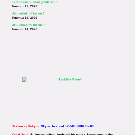
Evrene enerji nasıl gönderilir ?
Temmuz 17, 2026
Utku erkek mi kız mı ?
Temmuz 14, 2026
Utku erkek mi kız mı ?
Temmuz 14, 2026
Reklam ve İletişim:
Skype: live:.cid.575569c608265c69
Yasal Uyarı:
Bu internet sitesi, herhangi bir marka, kurum veya şahıs