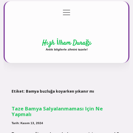
menüyü
Anasayfa
Gizlilik Politikası
Yasal Uyarı
aç
Hakkımızda
Hızlı İlham Durağı
Anlık bilgilerle zihnini tazele!
Etiket:
Bamya buzluğa koyarken yıkanır mı
Taze Bamya Salyalanmaması Için Ne
Yapmalı
Tarih: Kasım 13, 2024