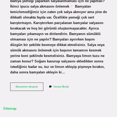
Bamya yemeği yaparken salyalanmaması için ne yapmalı?
İkinci ipucu salya akmasını önlemek
Bamyaları
temizlemediğimiz için zaten çok salya akmıyor ama yine de
dikkatli olmakta fayda var. Özellikle yemeği çok sert
karıştırmayın. Karıştırırken parçalanan bamyalar salyasını
bırakacak ve hoş bir görüntü oluşturmayacaktır. Ayrıca
bamyaları yıkamayın ve dinlendirin. Bamyanın sümüklü
olmaması için ne yapılır? Bamyaları ayırırken başını
düzgün bir şekilde kesmeye dikkat etmelisiniz. Salya veya
sümük akmasını önlemek için başının tamamını kesmek
yerine koni şeklinde kesmelisiniz. Bamyaya limon tuzu ne
zaman konur? Soğanı kavurup salçasını ekledikten sonra
istediğiniz kadar su, tuz ve limon ekleyip pişmeye bırakın,
daha sonra bamyaları ekleyin ki…
Taze
Devamını okuyun
Yorum Bırak
Bamya
Salyalanmaması
Için
Ne
Yapmalı
Sitemap