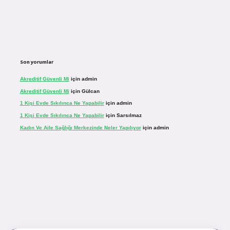
Son yorumlar
Akreditif Güvenli Mi
için
admin
Akreditif Güvenli Mi
için
Gülcan
1 Kişi Evde Sıkılınca Ne Yapabilir
için
admin
1 Kişi Evde Sıkılınca Ne Yapabilir
için
Sarsılmaz
Kadın Ve Aile Sağlığı Merkezinde Neler Yapılıyor
için
admin
r.net