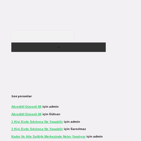
Arama
Son yorumlar
Akreditif Güvenli Mi
için
admin
Akreditif Güvenli Mi
için
Gülcan
1 Kişi Evde Sıkılınca Ne Yapabilir
için
admin
1 Kişi Evde Sıkılınca Ne Yapabilir
için
Sarsılmaz
Kadın Ve Aile Sağlığı Merkezinde Neler Yapılıyor
için
admin