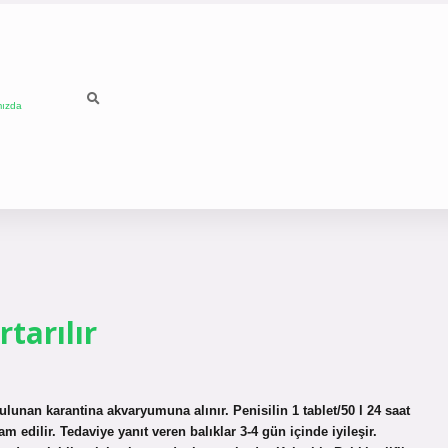
mızda
tarılır
bulunan karantina akvaryumuna alınır. Penisilin 1 tablet/50 l 24 saat
m edilir. Tedaviye yanıt veren balıklar 3-4 gün içinde iyileşir.