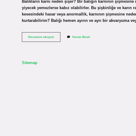
Balıkların karnı neden şişer? Bir balığın karnının şişmesine n
yiyecek yemezlerse kabız olabilirler. Bu şişkinliğe ve karın r
kesesindeki hasar veya anormallik, karnının şişmesine neden ol
kurtarabilirim? Balığı hemen ayırın ve ayrı bir akvaryuma
Karnı
Devamını okuyun
Yorum Bırak
Şişen
Balık
Nasıl
Kurtarılır
Sitemap