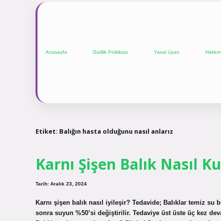
Anasayfa
Gizlilik Politikası
Yasal Uyarı
Hakkı
Etiket:
Balığın hasta olduğunu nasıl anlarız
Karnı Şişen Balık Nasıl Kur
Tarih: Aralık 23, 2024
Karnı şişen balık nasıl iyileşir? Tedavide; Balıklar temiz su 
sonra suyun %50’si değiştirilir. Tedaviye üst üste üç kez deva