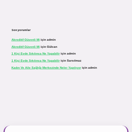
Son yorumlar
Akreditif Güvenli Mi
için
admin
Akreditif Güvenli Mi
için
Gülcan
1 Kişi Evde Sıkılınca Ne Yapabilir
için
admin
1 Kişi Evde Sıkılınca Ne Yapabilir
için
Sarsılmaz
Kadın Ve Aile Sağlığı Merkezinde Neler Yapılıyor
için
admin
inogir.net