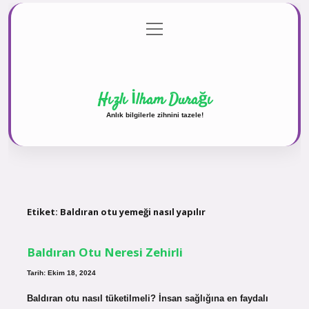
menüyü
Anasayfa
Gizlilik Politikası
Yasal Uyarı
aç
Hakkımızda
Hızlı İlham Durağı
Anlık bilgilerle zihnini tazele!
Etiket:
Baldıran otu yemeği nasıl yapılır
Baldıran Otu Neresi Zehirli
Tarih: Ekim 18, 2024
Baldıran otu nasıl tüketilmeli? İnsan sağlığına en faydalı