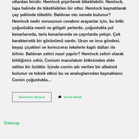
otlardan biridir. Hemlock pişirilerek tüketilebilir. Hemlock,
lapa halinde de tüketilebilen bir ottur. Hemlock kaynatılarak
çay şeklinde tüketilir. Baldıran otu nerede bulunur?
Hemlock nedir sorusunun cevabını arayanlar için, bu bitki
çoğunlukla nemli ve gölgeli yerlerde, çoğunlukla yol
kenarlarında, tarla kenarlarında ve çayırlarda yetişir. Çok
karakteristik bir görünümü vardır. Uzun ve ince gövdesi,
beyaz çiçekleri ve kırmızımsı lekelerle kaplı dalları ile
bilinir. Baldıran zehiri nasıl yapılır? Hemlock zehiri olarak
bildiğimiz zehir, Conium maculatum bitkisinden elde
edilen bir özüttür. İçinde coniin adı verilen bir alkaloid
bulunur ve toksik etkisi bu ve analoglarından kaynaklanır.
Coniin çoğunlukla…
Baldıran
Devamını okuyun
Yorum Bırak
Otu
Neresi
Zehirli
Sitemap