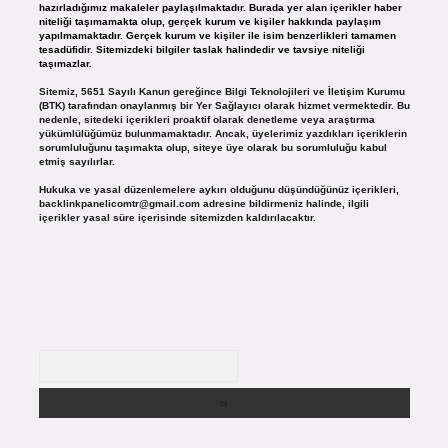
hazırladığımız makaleler paylaşılmaktadır. Burada yer alan içerikler haber
niteliği taşımamakta olup, gerçek kurum ve kişiler hakkında paylaşım
yapılmamaktadır. Gerçek kurum ve kişiler ile isim benzerlikleri tamamen
tesadüfidir. Sitemizdeki bilgiler taslak halindedir ve tavsiye niteliği
taşımazlar.
Sitemiz, 5651 Sayılı Kanun gereğince Bilgi Teknolojileri ve İletişim Kurumu
(BTK) tarafından onaylanmış bir Yer Sağlayıcı olarak hizmet vermektedir. Bu
nedenle, sitedeki içerikleri proaktif olarak denetleme veya araştırma
yükümlülüğümüz bulunmamaktadır. Ancak, üyelerimiz yazdıkları içeriklerin
sorumluluğunu taşımakta olup, siteye üye olarak bu sorumluluğu kabul
etmiş sayılırlar.
Hukuka ve yasal düzenlemelere aykırı olduğunu düşündüğünüz içerikleri,
backlinkpanelicomtr@gmail.com
adresine bildirmeniz halinde, ilgili
içerikler yasal süre içerisinde sitemizden kaldırılacaktır.
Arama