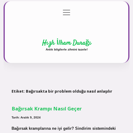
menüyü
Anasayfa
Gizlilik Politikası
Yasal Uyarı
aç
Hakkımızda
Hızlı İlham Durağı
Anlık bilgilerle zihnini tazele!
Etiket:
Bağırsakta bir problem olduğu nasıl anlaşılır
Bağırsak Krampı Nasıl Geçer
Tarih: Aralık 9, 2024
Bağırsak kramplarına ne iyi gelir? Sindirim sistemindeki