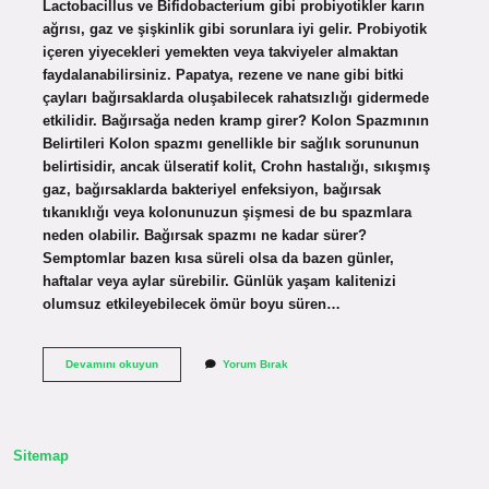
Lactobacillus ve Bifidobacterium gibi probiyotikler karın
ağrısı, gaz ve şişkinlik gibi sorunlara iyi gelir. Probiyotik
içeren yiyecekleri yemekten veya takviyeler almaktan
faydalanabilirsiniz. Papatya, rezene ve nane gibi bitki
çayları bağırsaklarda oluşabilecek rahatsızlığı gidermede
etkilidir. Bağırsağa neden kramp girer? Kolon Spazmının
Belirtileri Kolon spazmı genellikle bir sağlık sorununun
belirtisidir, ancak ülseratif kolit, Crohn hastalığı, sıkışmış
gaz, bağırsaklarda bakteriyel enfeksiyon, bağırsak
tıkanıklığı veya kolonunuzun şişmesi de bu spazmlara
neden olabilir. Bağırsak spazmı ne kadar sürer?
Semptomlar bazen kısa süreli olsa da bazen günler,
haftalar veya aylar sürebilir. Günlük yaşam kalitenizi
olumsuz etkileyebilecek ömür boyu süren…
Bağırsak
Devamını okuyun
Yorum Bırak
Krampı
Nasıl
Geçer
Sitemap