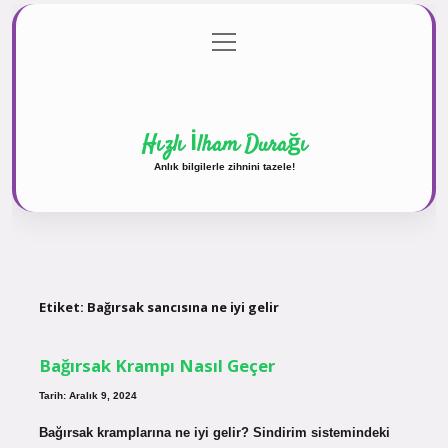
menüyü
Anasayfa
Gizlilik Politikası
Yasal Uyarı
aç
Hakkımızda
Hızlı İlham Durağı
Anlık bilgilerle zihnini tazele!
Etiket:
Bağırsak sancısına ne iyi gelir
Bağırsak Krampı Nasıl Geçer
Tarih: Aralık 9, 2024
Bağırsak kramplarına ne iyi gelir? Sindirim sistemindeki