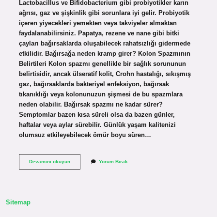
Lactobacillus ve Bifidobacterium gibi probiyotikler karın
ağrısı, gaz ve şişkinlik gibi sorunlara iyi gelir. Probiyotik
içeren yiyecekleri yemekten veya takviyeler almaktan
faydalanabilirsiniz. Papatya, rezene ve nane gibi bitki
çayları bağırsaklarda oluşabilecek rahatsızlığı gidermede
etkilidir. Bağırsağa neden kramp girer? Kolon Spazmının
Belirtileri Kolon spazmı genellikle bir sağlık sorununun
belirtisidir, ancak ülseratif kolit, Crohn hastalığı, sıkışmış
gaz, bağırsaklarda bakteriyel enfeksiyon, bağırsak
tıkanıklığı veya kolonunuzun şişmesi de bu spazmlara
neden olabilir. Bağırsak spazmı ne kadar sürer?
Semptomlar bazen kısa süreli olsa da bazen günler,
haftalar veya aylar sürebilir. Günlük yaşam kalitenizi
olumsuz etkileyebilecek ömür boyu süren…
Bağırsak
Devamını okuyun
Yorum Bırak
Krampı
Nasıl
Geçer
Sitemap