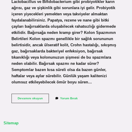
Lactobacillus ve Bifidobacterium gibi probiyotikler karın
ağrısı, gaz ve şişkinlik gibi sorunlara iyi gelir. Probiyotik
içeren yiyecekleri yemekten veya takviyeler almaktan
faydalanabilirsiniz. Papatya, rezene ve nane gibi bitki
çayları bağırsaklarda oluşabilecek rahatsızlığı gidermede
etkilidir. Bağırsağa neden kramp girer? Kolon Spazmının
Belirtileri Kolon spazmı genellikle bir sağlık sorununun
belirtisidir, ancak ülseratif kolit, Crohn hastalığı, sıkışmış
gaz, bağırsaklarda bakteriyel enfeksiyon, bağırsak
tıkanıklığı veya kolonunuzun şişmesi de bu spazmlara
neden olabilir. Bağırsak spazmı ne kadar sürer?
Semptomlar bazen kısa süreli olsa da bazen günler,
haftalar veya aylar sürebilir. Günlük yaşam kalitenizi
olumsuz etkileyebilecek ömür boyu süren…
Bağırsak
Devamını okuyun
Yorum Bırak
Krampı
Nasıl
Geçer
Sitemap