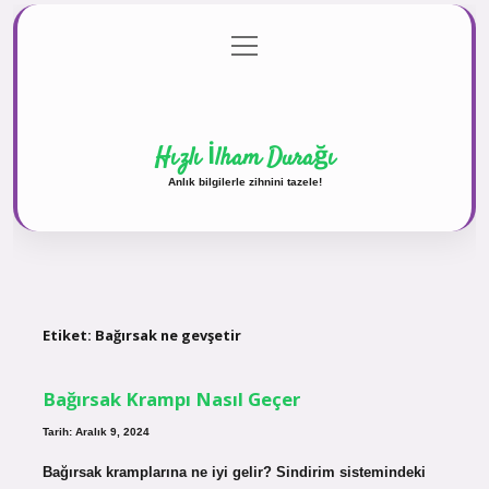
menüyü
Anasayfa
Gizlilik Politikası
Yasal Uyarı
aç
Hakkımızda
Hızlı İlham Durağı
Anlık bilgilerle zihnini tazele!
Etiket:
Bağırsak ne gevşetir
Bağırsak Krampı Nasıl Geçer
Tarih: Aralık 9, 2024
Bağırsak kramplarına ne iyi gelir? Sindirim sistemindeki