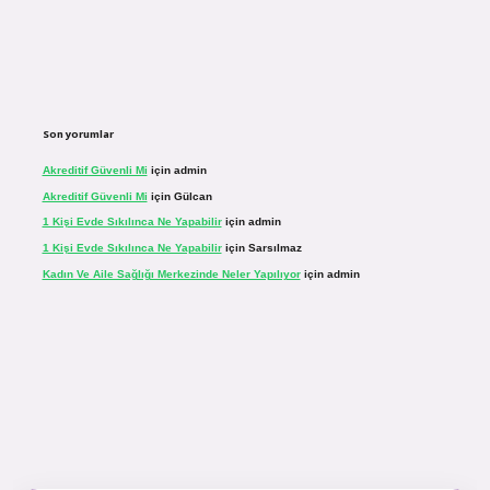
Son yorumlar
Akreditif Güvenli Mi
için
admin
Akreditif Güvenli Mi
için
Gülcan
1 Kişi Evde Sıkılınca Ne Yapabilir
için
admin
1 Kişi Evde Sıkılınca Ne Yapabilir
için
Sarsılmaz
Kadın Ve Aile Sağlığı Merkezinde Neler Yapılıyor
için
admin
.net