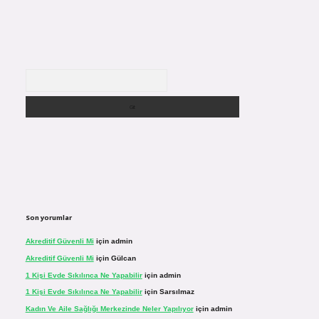
Arama
Son yorumlar
Akreditif Güvenli Mi
için
admin
Akreditif Güvenli Mi
için
Gülcan
1 Kişi Evde Sıkılınca Ne Yapabilir
için
admin
1 Kişi Evde Sıkılınca Ne Yapabilir
için
Sarsılmaz
Kadın Ve Aile Sağlığı Merkezinde Neler Yapılıyor
için
admin