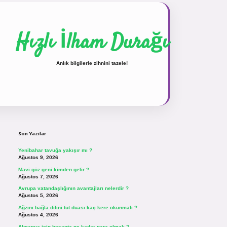
Hızlı İlham Durağı
Anlık bilgilerle zihnini tazele!
Sidebar
vdcasinogir.net
Son Yazılar
Yenibahar tavuğa yakışır mı ?
Ağustos 9, 2026
Mavi göz geni kimden gelir ?
Ağustos 7, 2026
Avrupa vatandaşlığının avantajları nelerdir ?
Ağustos 5, 2026
Ağzını bağla dilini tut duası kaç kere okunmalı ?
Ağustos 4, 2026
Almanya için hesapta ne kadar para olmalı ?