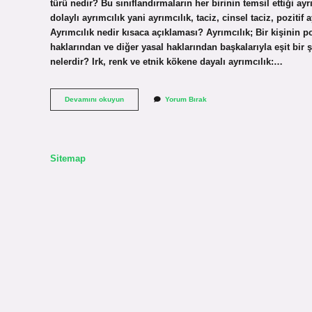
türü nedir? Bu sınıflandırmaların her birinin temsil ettiği ayr
dolaylı ayrımcılık yani ayrımcılık, taciz, cinsel taciz, pozitif 
Ayrımcılık nedir kısaca açıklaması? Ayrımcılık; Bir kişinin 
haklarından ve diğer yasal haklarından başkalarıyla eşit bir 
nelerdir? Irk, renk ve etnik kökene dayalı ayrımcılık:…
Ayrımcılık
Devamını okuyun
Yorum Bırak
Nedir
Türleri
Nelerdir
Sitemap