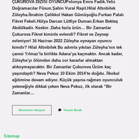
ÇUKUROVA DİZİSİ OYUNCUPolonya Emre Fadik.Yeliz
Doğramacılar Füsun.Şahin Vural Raşit.Hilal Altınbilek
Züleyha.İbrahim Çelikkol Hakan Gümüşoğlu.Furkan Palalı
Fikret Fekeli.Hülya Darcan Lütfiye Duman.Erkan Bektaş
Abdülkadir. Keskin .Daha fazla ürün… Bir Zamanlar
Çukurova Fikret kiminle evlendi? Fikret ve Zeynep
evleniyor! 16 Haziran 2022 Züleyha oynayan oyuncu
kimdir? Hilal Altınbilek Bu adımla yıkılan Züleyha’nın tek
çaresi Yılmaz’la birlikte Adana’ya kaçmaktır. Ancak kader,
Züleyha’yı ölümden daha zor kararlar almaktan
alıkoymayacaktır. Bir Zamanlar Çukurova Üzüm kaç
yaşındaydı? Neva Pekuz 10 Ekim 2014’te doğdu. İlkokul
eğitimine devam ediyor. Küçük yaşına rağmen oyunculuk
yeteneğiyle dikkat çeken Neva Pekuz, ilk olarak “Bir
Zamanlar…
Bir
Devamını okuyun
Yorum Bırak
Zamanlar
Çukurova
Oyuncuların
Adı
Ne
Sitemap