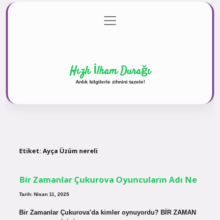
menüyü
Anasayfa
Gizlilik Politikası
Yasal Uyarı
aç
Hakkımızda
Hızlı İlham Durağı
Anlık bilgilerle zihnini tazele!
Etiket:
Ayça Üzüm nereli
Bir Zamanlar Çukurova Oyuncuların Adı Ne
Tarih: Nisan 11, 2025
Bir Zamanlar Çukurova’da kimler oynuyordu? BİR ZAMAN