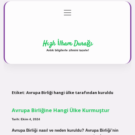
menüyü
Anasayfa
Gizlilik Politikası
Yasal Uyarı
aç
Hakkımızda
Hızlı İlham Durağı
Anlık bilgilerle zihnini tazele!
Etiket:
Avrupa Birliği hangi ülke tarafından kuruldu
Avrupa Birliğine Hangi Ülke Kurmuştur
Tarih: Ekim 4, 2024
Avrupa Birliği nasıl ve neden kuruldu? Avrupa Birliği’nin