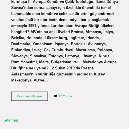
kuruluşu II. Avrupa Kömür ve Çelik Topluluğu, İkinci Dünya
Savaşı’ndan sonra sanayi için özellikle önemli iki temel
hammadde olan kömür ve çelik sektörlerini güçlendirmek
ve ulus üstü bir otoritenin denetimiyle barışı sağlamak
amacıyla 1951 yılında kurulmuştur. Avrupa Birliği ülkeleri
hangileri? AB’nin şu anki üyeleri Fransa, Almanya, İtalya,
Belçika, Hollanda, Lüksemburg, İngiltere, İrlanda,
Danimarka, Yunanistan, İspanya, Portekiz, Avusturya,
Finlandiya, İsveç, Çek Cumhuriyeti, Macaristan, Polonya,
Slovenya, Slovakya, Estonya, Letonya, Litvanya, Kıbrıs
Rum Yönetimi, Malta, Bulgaristan ve … Makedonya Avrupa
Birliği’ne ne üye mi? 12 Şubat 2019’da Prespa
Anlaşması’nın yürürlüğe girmesinin ardından Kuzey
Makedonya, AB’ye…
Avrupa
Devamını okuyun
12 Yorum
Birliğine
Hangi
Ülke
Kurmuştur
Sitemap