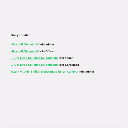
Son yorumlar
Akreditif Güvenli Mi
için
admin
Akreditif Güvenli Mi
için
Gülcan
1 Kişi Evde Sıkılınca Ne Yapabilir
için
admin
1 Kişi Evde Sıkılınca Ne Yapabilir
için
Sarsılmaz
Kadın Ve Aile Sağlığı Merkezinde Neler Yapılıyor
için
admin
inogir.net