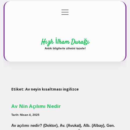
menüyü
Anasayfa
Gizlilik Politikası
Yasal Uyarı
aç
Hakkımızda
Hızlı İlham Durağı
Anlık bilgilerle zihnini tazele!
Etiket:
Av neyin kısaltması ingilizce
Av Nin Açılımı Nedir
Tarih: Nisan 4, 2025
Av açılımı nedir? (Doktor), Av. (Avukat), Alb. (Albay), Gen.