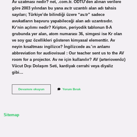
Av uzatması nedir? net, .com.tr. ODTÜ’den alınan verilere
göre 2003 yılından bu yana av.tr uzantılı alan adı tahsis
sayıları; Türkiye’de bilindiği üzere “av.tr” sadece
avukatların başvuru yapabileceği alan adı uzantısıdır.
Kr’nin açılımı nedir? Kripton, periyodik tablonun 8-A
grubunda yer alan, atom numarası 36, simgesi ise Kr olan
ve soy gaz özellikleri gösteren kimyasal elementtir. Av
neyin kısaltması ingilizce? İngilizcede av.’ın anlamı
abbreviation for audiovisual : Our teacher sent us to the AV
room for a projector. Av ne için kullanılır? AV (arteriovenöz)
Vücut Dışı Dolaşım Seti, kardiyak cerrahi veya diyaliz
gibi…
Av
Devamını okuyun
Yorum Bırak
Nin
Açılımı
Nedir
Sitemap