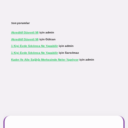
Son yorumlar
Akreditif Güvenli Mi
için
admin
Akreditif Güvenli Mi
için
Gülcan
1 Kişi Evde Sıkılınca Ne Yapabilir
için
admin
1 Kişi Evde Sıkılınca Ne Yapabilir
için
Sarsılmaz
Kadın Ve Aile Sağlığı Merkezinde Neler Yapılıyor
için
admin
inogir.net