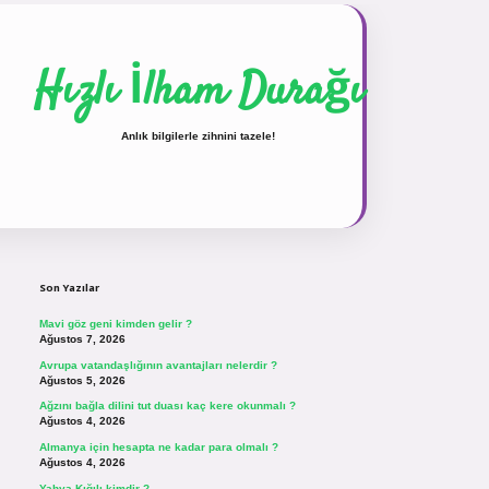
Hızlı İlham Durağı
Anlık bilgilerle zihnini tazele!
Sidebar
vdcasinogir.net
Son Yazılar
Mavi göz geni kimden gelir ?
Ağustos 7, 2026
Avrupa vatandaşlığının avantajları nelerdir ?
Ağustos 5, 2026
Ağzını bağla dilini tut duası kaç kere okunmalı ?
Ağustos 4, 2026
Almanya için hesapta ne kadar para olmalı ?
Ağustos 4, 2026
Yahya Kığılı kimdir ?