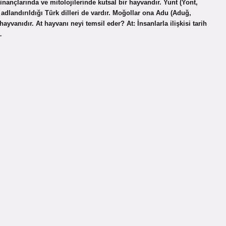
nançlarında ve mitolojilerinde kutsal bir hayvandır. Yunt (Yont,
 adlandırıldığı Türk dilleri de vardır. Moğollar ona Adu (Aduğ,
ayvanıdır. At hayvanı neyi temsil eder? At: İnsanlarla ilişkisi tarih
…