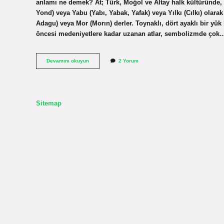
anlamı ne demek? At; Türk, Moğol ve Altay halk kültüründe, i
Yond) veya Yabu (Yabı, Yabak, Yafak) veya Yılkı (Cılkı) olarak
Adagu) veya Mor (Morın) derler. Toynaklı, dört ayaklı bir yük h
öncesi medeniyetlere kadar uzanan atlar, sembolizmde çok
Atın
Devamını okuyun
2 Yorum
Anlami
Ne
Sitemap