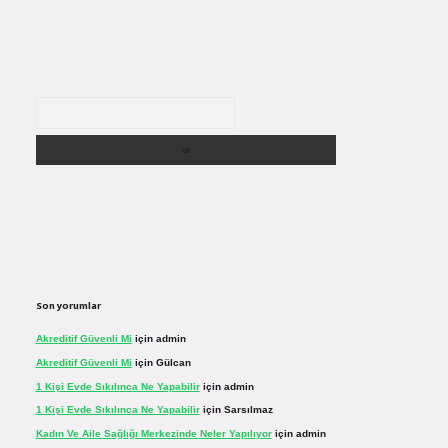
Arama
Son yorumlar
Akreditif Güvenli Mi
için
admin
Akreditif Güvenli Mi
için
Gülcan
1 Kişi Evde Sıkılınca Ne Yapabilir
için
admin
1 Kişi Evde Sıkılınca Ne Yapabilir
için
Sarsılmaz
Kadın Ve Aile Sağlığı Merkezinde Neler Yapılıyor
için
admin