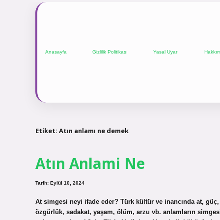
Anasayfa
Gizlilik Politikası
Yasal Uyarı
Hakkı
Etiket:
Atın anlamı ne demek
Atın Anlami Ne
Tarih: Eylül 10, 2024
At simgesi neyi ifade eder? Türk kültür ve inancında at, güç, k
özgürlük, sadakat, yaşam, ölüm, arzu vb. anlamların simgesi h