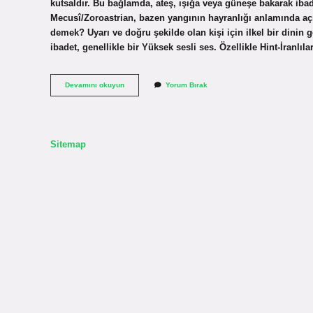
kutsaldır. Bu bağlamda, ateş, ışığa veya güneşe bakarak ibad
Mecusî/Zoroastrian, bazen yangının hayranlığı anlamında açıkl
demek? Uyarı ve doğru şekilde olan kişi için ilkel bir dinin 
ibadet, genellikle bir Yüksek sesli ses. Özellikle Hint-İranlıl
Ateşe
Devamını okuyun
Yorum Bırak
Tapan
Kişiye
Ne
Denir
Sitemap