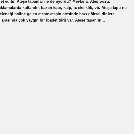
et edilir. Ateşe tapanlar ne deniyordu? Mevlâna, Ateş Sözü,
amalarda kullanılır, bazen kapı, kalp, iç eksiklik, vb. Ateşe taptı ne
geleneği haline gelen ateşte ateşin ateşinde bazı göksel dinlere
ar arasında çok yaygın bir ibadet türü var. Ateşe tapan’ın…