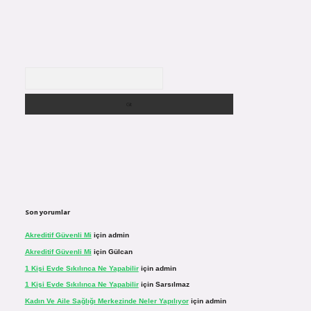
Arama
Son yorumlar
Akreditif Güvenli Mi
için
admin
Akreditif Güvenli Mi
için
Gülcan
1 Kişi Evde Sıkılınca Ne Yapabilir
için
admin
1 Kişi Evde Sıkılınca Ne Yapabilir
için
Sarsılmaz
Kadın Ve Aile Sağlığı Merkezinde Neler Yapılıyor
için
admin