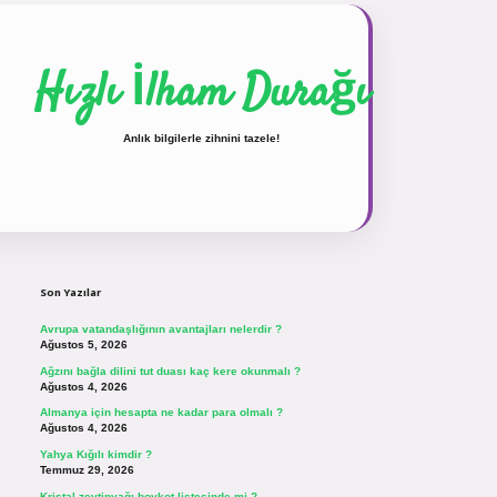
Hızlı İlham Durağı
Anlık bilgilerle zihnini tazele!
Sidebar
vdcasinogir.net
Son Yazılar
Avrupa vatandaşlığının avantajları nelerdir ?
Ağustos 5, 2026
Ağzını bağla dilini tut duası kaç kere okunmalı ?
Ağustos 4, 2026
Almanya için hesapta ne kadar para olmalı ?
Ağustos 4, 2026
Yahya Kığılı kimdir ?
Temmuz 29, 2026
Kristal zeytinyağı boykot listesinde mi ?