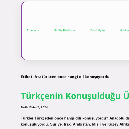
Anasayfa
Gizlilik Politikası
Yasal Uyarı
Hakkı
Etiket:
Atatürkten önce hangi dil konuşuyordu
Türkçenin Konuşulduğu Ül
Tarih: Ekim 5, 2024
Türkler Türkçeden önce hangi dili konuşuyordu? Anadolu’da
konuşuluyordu. Suriye, Irak, Arabistan, Mısır ve Kuzey Afr