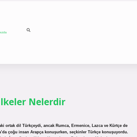
mızda
keler Nelerdir
ki ortak dil Türkçeydi, ancak Rumca, Ermenice, Lazca ve Kürtçe de
ika’da çoğu insan Arapça konuşurken, seçkinler Türkçe konuşuyordu.