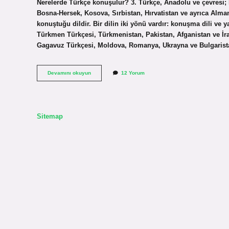
Nerelerde Türkçe konuşulur? 3. Türkçe, Anadolu ve çevresi; I
Bosna-Hersek, Kosova, Sırbistan, Hırvatistan ve ayrıca Alma
konuştuğu dildir. Bir dilin iki yönü vardır: konuşma dili ve 
Türkmen Türkçesi, Türkmenistan, Pakistan, Afganistan ve İr
Gagavuz Türkçesi, Moldova, Romanya, Ukrayna ve Bulgaris
Türkçenin
Devamını okuyun
12 Yorum
Konuşulduğu
Ülkeler
Nelerdir
Sitemap