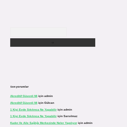
Arama
Son yorumlar
Akreditif Güvenli Mi
için
admin
Akreditif Güvenli Mi
için
Gülcan
1 Kişi Evde Sıkılınca Ne Yapabilir
için
admin
1 Kişi Evde Sıkılınca Ne Yapabilir
için
Sarsılmaz
Kadın Ve Aile Sağlığı Merkezinde Neler Yapılıyor
için
admin