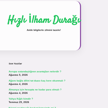
Hızlı İlham Durağı
Anlık bilgilerle zihnini tazele!
Sidebar
vdcasinogir.net
Son Yazılar
Avrupa vatandaşlığının avantajları nelerdir ?
Ağustos 5, 2026
Ağzını bağla dilini tut duası kaç kere okunmalı ?
Ağustos 4, 2026
Almanya için hesapta ne kadar para olmalı ?
Ağustos 4, 2026
Yahya Kığılı kimdir ?
Temmuz 29, 2026
Kristal zeytinyağı boykot listesinde mi ?