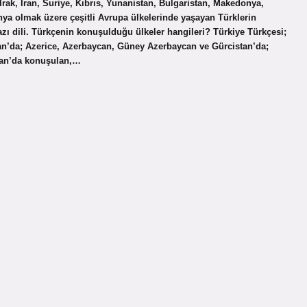
rak, İran, Suriye, Kıbrıs, Yunanistan, Bulgaristan, Makedonya,
nya olmak üzere çeşitli Avrupa ülkelerinde yaşayan Türklerin
yazı dili. Türkçenin konuşulduğu ülkeler hangileri? Türkiye Türkçesi;
an’da; Azerice, Azerbaycan, Güney Azerbaycan ve Gürcistan’da;
tan’da konuşulan,…