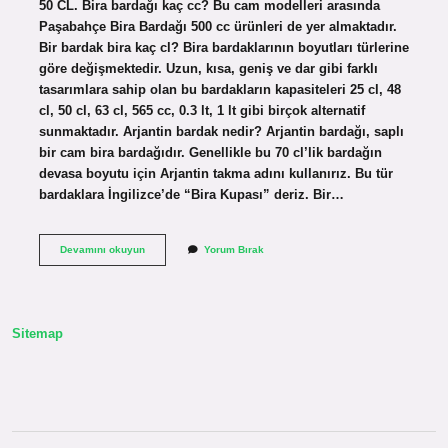
50 CL. Bira bardağı kaç cc? Bu cam modelleri arasında
Paşabahçe Bira Bardağı 500 cc ürünleri de yer almaktadır.
Bir bardak bira kaç cl? Bira bardaklarının boyutları türlerine
göre değişmektedir. Uzun, kısa, geniş ve dar gibi farklı
tasarımlara sahip olan bu bardakların kapasiteleri 25 cl, 48
cl, 50 cl, 63 cl, 565 cc, 0.3 lt, 1 lt gibi birçok alternatif
sunmaktadır. Arjantin bardak nedir? Arjantin bardağı, saplı
bir cam bira bardağıdır. Genellikle bu 70 cl’lik bardağın
devasa boyutu için Arjantin takma adını kullanırız. Bu tür
bardaklara İngilizce’de “Bira Kupası” deriz. Bir…
Arjantin
Devamını okuyun
Yorum Bırak
Bira
Bardağı
Kaç
Cc
Sitemap