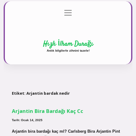
menüyü
Anasayfa
Gizlilik Politikası
Yasal Uyarı
aç
Hakkımızda
Hızlı İlham Durağı
Anlık bilgilerle zihnini tazele!
Etiket:
Arjantin bardak nedir
Arjantin Bira Bardağı Kaç Cc
Tarih: Ocak 14, 2025
Arjantin bira bardağı kaç ml? Carlsberg Bira Arjantin Pint