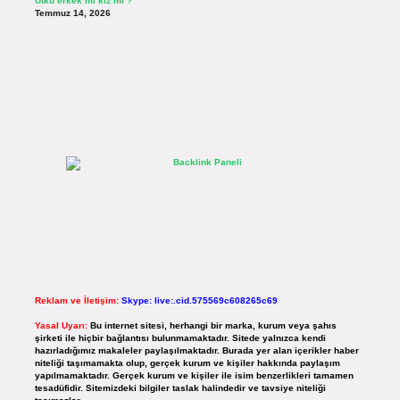
Utku erkek mi kız mı ?
Temmuz 14, 2026
Reklam ve İletişim:
Skype: live:.cid.575569c608265c69
Yasal Uyarı:
Bu internet sitesi, herhangi bir marka, kurum veya şahıs
şirketi ile hiçbir bağlantısı bulunmamaktadır. Sitede yalnızca kendi
hazırladığımız makaleler paylaşılmaktadır. Burada yer alan içerikler haber
niteliği taşımamakta olup, gerçek kurum ve kişiler hakkında paylaşım
yapılmamaktadır. Gerçek kurum ve kişiler ile isim benzerlikleri tamamen
tesadüfidir. Sitemizdeki bilgiler taslak halindedir ve tavsiye niteliği