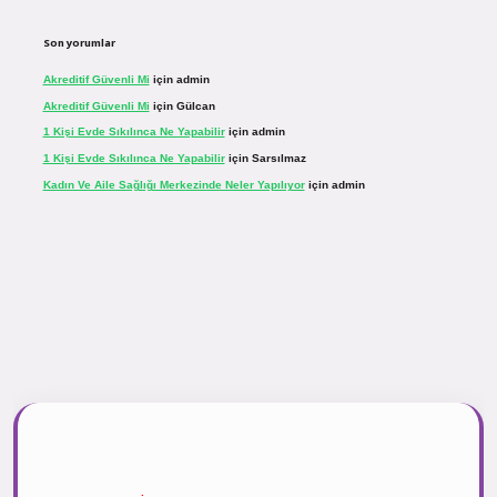
Son yorumlar
Akreditif Güvenli Mi
için
admin
Akreditif Güvenli Mi
için
Gülcan
1 Kişi Evde Sıkılınca Ne Yapabilir
için
admin
1 Kişi Evde Sıkılınca Ne Yapabilir
için
Sarsılmaz
Kadın Ve Aile Sağlığı Merkezinde Neler Yapılıyor
için
admin
r.net