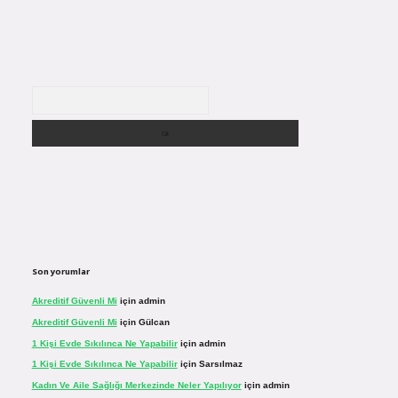
Arama
Son yorumlar
Akreditif Güvenli Mi
için
admin
Akreditif Güvenli Mi
için
Gülcan
1 Kişi Evde Sıkılınca Ne Yapabilir
için
admin
1 Kişi Evde Sıkılınca Ne Yapabilir
için
Sarsılmaz
Kadın Ve Aile Sağlığı Merkezinde Neler Yapılıyor
için
admin