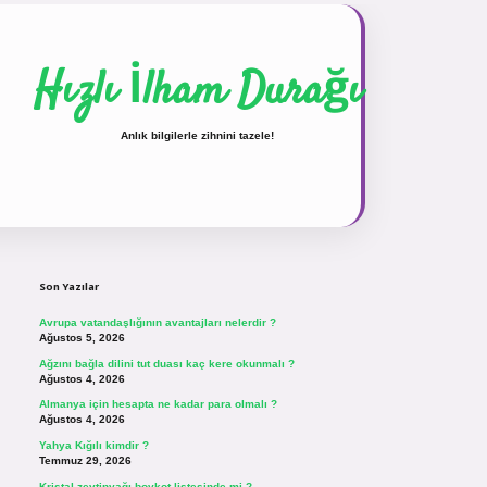
Hızlı İlham Durağı
Anlık bilgilerle zihnini tazele!
Sidebar
vdcasinogir.net
Son Yazılar
Avrupa vatandaşlığının avantajları nelerdir ?
Ağustos 5, 2026
Ağzını bağla dilini tut duası kaç kere okunmalı ?
Ağustos 4, 2026
Almanya için hesapta ne kadar para olmalı ?
Ağustos 4, 2026
Yahya Kığılı kimdir ?
Temmuz 29, 2026
Kristal zeytinyağı boykot listesinde mi ?