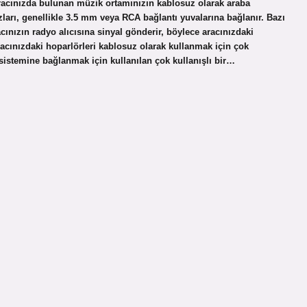
 aracınızda bulunan müzik ortamınızın kablosuz olarak araba
zları, genellikle 3.5 mm veya RCA bağlantı yuvalarına bağlanır. Bazı
acınızın radyo alıcısına sinyal gönderir, böylece aracınızdaki
aracınızdaki hoparlörleri kablosuz olarak kullanmak için çok
k sistemine bağlanmak için kullanılan çok kullanışlı bir…