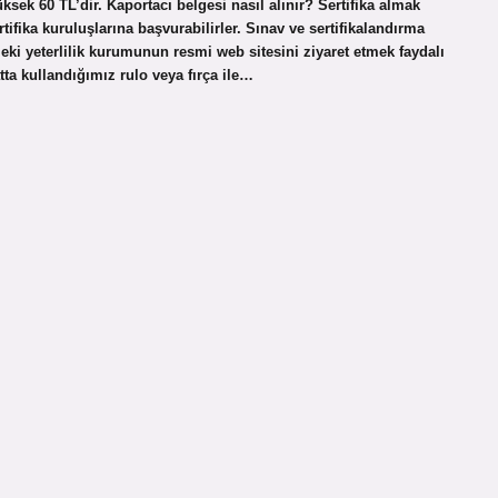
ek 60 TL’dir. Kaportacı belgesi nasıl alınır? Sertifika almak
sertifika kuruluşlarına başvurabilirler. Sınav ve sertifikalandırma
leki yeterlilik kurumunun resmi web sitesini ziyaret etmek faydalı
ta kullandığımız rulo veya fırça ile…