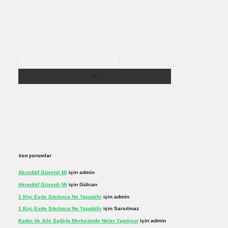
Arama
Son yorumlar
Akreditif Güvenli Mi
için
admin
Akreditif Güvenli Mi
için
Gülcan
1 Kişi Evde Sıkılınca Ne Yapabilir
için
admin
1 Kişi Evde Sıkılınca Ne Yapabilir
için
Sarsılmaz
Kadın Ve Aile Sağlığı Merkezinde Neler Yapılıyor
için
admin