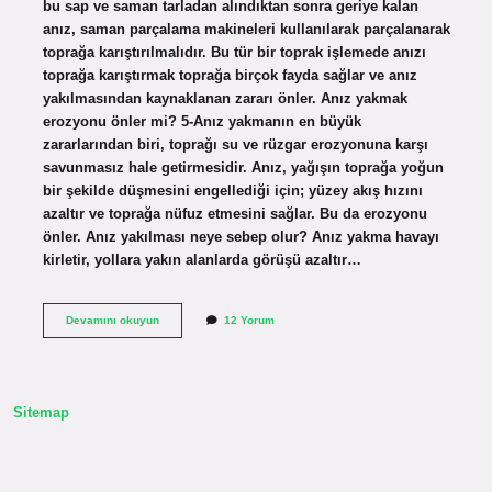
bu sap ve saman tarladan alındıktan sonra geriye kalan
anız, saman parçalama makineleri kullanılarak parçalanarak
toprağa karıştırılmalıdır. Bu tür bir toprak işlemede anızı
toprağa karıştırmak toprağa birçok fayda sağlar ve anız
yakılmasından kaynaklanan zararı önler. Anız yakmak
erozyonu önler mi? 5-Anız yakmanın en büyük
zararlarından biri, toprağı su ve rüzgar erozyonuna karşı
savunmasız hale getirmesidir. Anız, yağışın toprağa yoğun
bir şekilde düşmesini engellediği için; yüzey akış hızını
azaltır ve toprağa nüfuz etmesini sağlar. Bu da erozyonu
önler. Anız yakılması neye sebep olur? Anız yakma havayı
kirletir, yollara yakın alanlarda görüşü azaltır…
Anız
Devamını okuyun
12 Yorum
Yakımı
Neyi
Önler
Sitemap