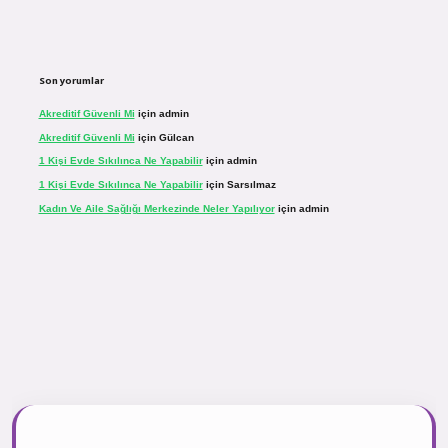
Son yorumlar
Akreditif Güvenli Mi
için
admin
Akreditif Güvenli Mi
için
Gülcan
1 Kişi Evde Sıkılınca Ne Yapabilir
için
admin
1 Kişi Evde Sıkılınca Ne Yapabilir
için
Sarsılmaz
Kadın Ve Aile Sağlığı Merkezinde Neler Yapılıyor
için
admin
r.net