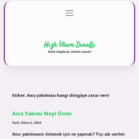
menüyü
Anasayfa
Gizlilik Politikası
Yasal Uyarı
aç
Hakkımızda
Hızlı İlham Durağı
Anlık bilgilerle zihnini tazele!
Etiket:
Anız yakılması hangi döngüye zarar verir
Anız Yakımı Neyi Önler
Tarih: Ekim 6, 2024
Anız yakılmasını önlemek için ne yapmalı? Fıçı adı verilen