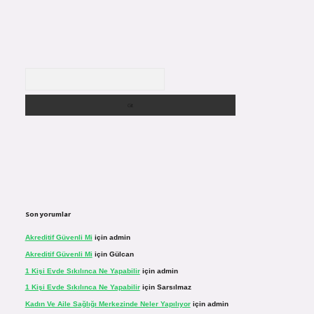
Arama
Son yorumlar
Akreditif Güvenli Mi
için
admin
Akreditif Güvenli Mi
için
Gülcan
1 Kişi Evde Sıkılınca Ne Yapabilir
için
admin
1 Kişi Evde Sıkılınca Ne Yapabilir
için
Sarsılmaz
Kadın Ve Aile Sağlığı Merkezinde Neler Yapılıyor
için
admin