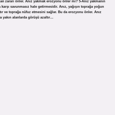
nan zararı önler. Anız yakmak erozyonu önler mi? 5-Anız yakmanın
a karşı savunmasız hale getirmesidir. Anız, yağışın toprağa yoğun
ltır ve toprağa nüfuz etmesini sağlar. Bu da erozyonu önler. Anız
ra yakın alanlarda görüşü azaltır…