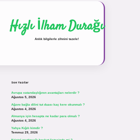
Hızlı İlham Durağı
Anlık bilgilerle zihnini tazele!
Sidebar
vdcasinogir.net
Son Yazılar
Avrupa vatandaşlığının avantajları nelerdir ?
Ağustos 5, 2026
Ağzını bağla dilini tut duası kaç kere okunmalı ?
Ağustos 4, 2026
Almanya için hesapta ne kadar para olmalı ?
Ağustos 4, 2026
Yahya Kığılı kimdir ?
Temmuz 29, 2026
Kristal zeytinyağı boykot listesinde mi ?