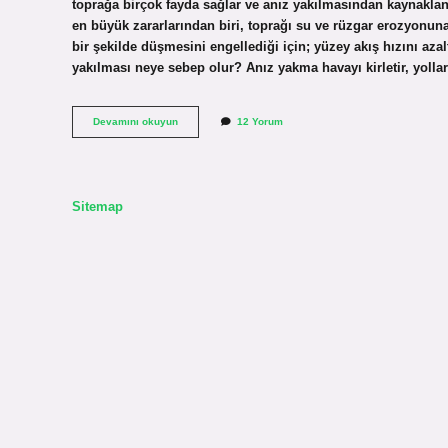
toprağa birçok fayda sağlar ve anız yakılmasından kaynakla
en büyük zararlarından biri, toprağı su ve rüzgar erozyonun
bir şekilde düşmesini engellediği için; yüzey akış hızını aza
yakılması neye sebep olur? Anız yakma havayı kirletir, yolla
Anız
Devamını okuyun
12 Yorum
Yakımı
Neyi
Önler
Sitemap