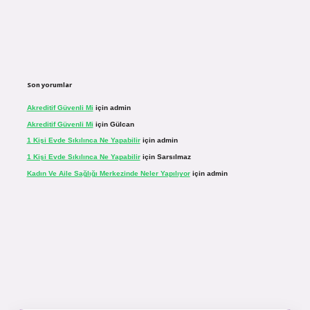
Son yorumlar
Akreditif Güvenli Mi
için
admin
Akreditif Güvenli Mi
için
Gülcan
1 Kişi Evde Sıkılınca Ne Yapabilir
için
admin
1 Kişi Evde Sıkılınca Ne Yapabilir
için
Sarsılmaz
Kadın Ve Aile Sağlığı Merkezinde Neler Yapılıyor
için
admin
.net