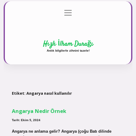
menüyü
Anasayfa
Gizlilik Politikası
Yasal Uyarı
aç
Hakkımızda
Hızlı İlham Durağı
Anlık bilgilerle zihnini tazele!
Etiket:
Angarya nasıl kullanılır
Angarya Nedir Örnek
Tarih: Ekim 5, 2024
Angarya ne anlama gelir? Angarya (çoğu Batı dilinde