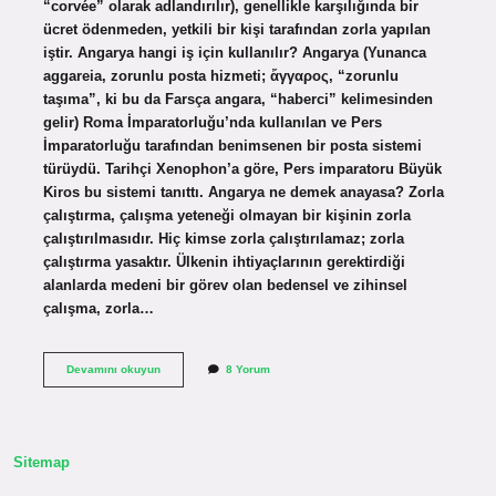
“corvée” olarak adlandırılır), genellikle karşılığında bir
ücret ödenmeden, yetkili bir kişi tarafından zorla yapılan
iştir. Angarya hangi iş için kullanılır? Angarya (Yunanca
aggareia, zorunlu posta hizmeti; ἄγγαρος, “zorunlu
taşıma”, ki bu da Farsça angara, “haberci” kelimesinden
gelir) Roma İmparatorluğu’nda kullanılan ve Pers
İmparatorluğu tarafından benimsenen bir posta sistemi
türüydü. Tarihçi Xenophon’a göre, Pers imparatoru Büyük
Kiros bu sistemi tanıttı. Angarya ne demek anayasa? Zorla
çalıştırma, çalışma yeteneği olmayan bir kişinin zorla
çalıştırılmasıdır. Hiç kimse zorla çalıştırılamaz; zorla
çalıştırma yasaktır. Ülkenin ihtiyaçlarının gerektirdiği
alanlarda medeni bir görev olan bedensel ve zihinsel
çalışma, zorla…
Angarya
Devamını okuyun
8 Yorum
Nedir
Örnek
Sitemap