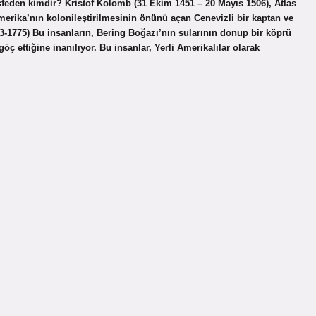
şfeden kimdir? Kristof Kolomb (31 Ekim 1451 – 20 Mayıs 1506), Atlas
merika’nın kolonileştirilmesinin önünü açan Cenevizli bir kaptan ve
3-1775) Bu insanların, Bering Boğazı’nın sularının donup bir köprü
 ettiğine inanılıyor. Bu insanlar, Yerli Amerikalılar olarak