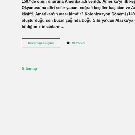
1507’de onun onuruna Amerika adı verildi. Amerika’yı ilk ke
Okyanusu’na dört sefer yapan, coğrafi keşifler başlatan ve A
kâşifti. Amerikan’ın atası kimdir? Kolonizasyon Dönemi (149
oluşturduğu son buzul çağında Doğu Sibirya’dan Alaska’ya göç
bildiğimiz insanların…
Amerikan
Devamını okuyun
10 Yorum
Nasıl
Keşfedildi
Sitemap