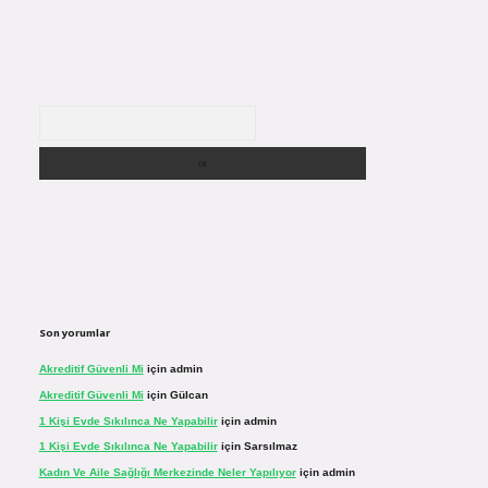
Arama
Son yorumlar
Akreditif Güvenli Mi
için
admin
Akreditif Güvenli Mi
için
Gülcan
1 Kişi Evde Sıkılınca Ne Yapabilir
için
admin
1 Kişi Evde Sıkılınca Ne Yapabilir
için
Sarsılmaz
Kadın Ve Aile Sağlığı Merkezinde Neler Yapılıyor
için
admin