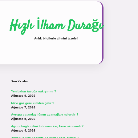
Hızlı İlham Durağı
Anlık bilgilerle zihnini tazele!
Sidebar
vdcasinogir.net
Son Yazılar
Yenibahar tavuğa yakışır mı ?
Ağustos 9, 2026
Mavi göz geni kimden gelir ?
Ağustos 7, 2026
Avrupa vatandaşlığının avantajları nelerdir ?
Ağustos 5, 2026
Ağzını bağla dilini tut duası kaç kere okunmalı ?
Ağustos 4, 2026
Almanya için hesapta ne kadar para olmalı ?