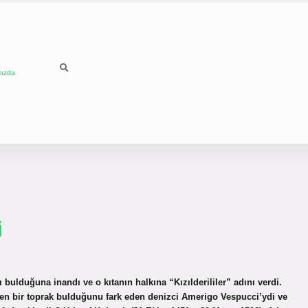
mızda
i
bulduğuna inandı ve o kıtanın halkına “Kızılderililer” adını verdi.
n bir toprak bulduğunu fark eden denizci Amerigo Vespucci’ydi ve