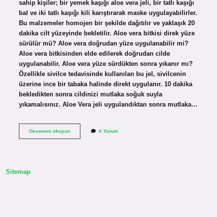
sahip kişiler; bir yemek kaşığı aloe vera jeli, bir tatlı kaşığı
bal ve iki tatlı kaşığı kili karıştırarak maske uygulayabilirler.
Bu malzemeler homojen bir şekilde dağıtılır ve yaklaşık 20
dakika cilt yüzeyinde bekletilir. Aloe vera bitkisi direk yüze
sürülür mü? Aloe vera doğrudan yüze uygulanabilir mi?
Aloe vera bitkisinden elde edilerek doğrudan cilde
uygulanabilir. Aloe vera yüze sürdükten sonra yıkanır mı?
Özellikle sivilce tedavisinde kullanılan bu jel, sivilcenin
üzerine ince bir tabaka halinde direkt uygulanır. 10 dakika
bekledikten sonra cildinizi mutlaka soğuk suyla
yıkamalısınız. Aloe Vera jeli uygulandıktan sonra mutlaka…
Aloe
Devamını okuyun
6 Yorum
Vera
Ile
Yüz
Maskesi
Nasıl
Sitemap
Yapılır