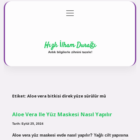
menüyü
Anasayfa
Gizlilik Politikası
Yasal Uyarı
aç
Hakkımızda
Hızlı İlham Durağı
Anlık bilgilerle zihnini tazele!
Etiket:
Aloe vera bitkisi direk yüze sürülür mü
Aloe Vera Ile Yüz Maskesi Nasıl Yapılır
Tarih: Eylül 25, 2024
Aloe vera yüz maskesi evde nasıl yapılır? Yağlı cilt yapısına