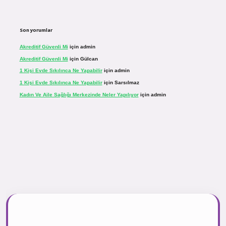
Son yorumlar
Akreditif Güvenli Mi
için
admin
Akreditif Güvenli Mi
için
Gülcan
1 Kişi Evde Sıkılınca Ne Yapabilir
için
admin
1 Kişi Evde Sıkılınca Ne Yapabilir
için
Sarsılmaz
Kadın Ve Aile Sağlığı Merkezinde Neler Yapılıyor
için
admin
.net