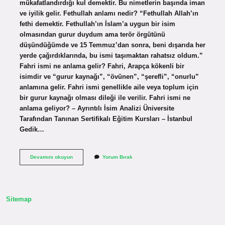
mükafatlandırdığı kul demektir. Bu nimetlerin başında iman
ve iyilik gelir. Fethullah anlamı nedir? “Fethullah Allah’ın
fethi demektir. Fethullah’ın İslam’a uygun bir isim
olmasından gurur duydum ama terör örgütünü
düşündüğümde ve 15 Temmuz’dan sonra, beni dışarıda her
yerde çağırdıklarında, bu ismi taşımaktan rahatsız oldum.”
Fahri ismi ne anlama gelir? Fahri, Arapça kökenli bir
isimdir ve “gurur kaynağı”, “övünen”, “şerefli”, “onurlu”
anlamına gelir. Fahri ismi genellikle aile veya toplum için
bir gurur kaynağı olması dileği ile verilir. Fahri ismi ne
anlama geliyor? – Ayrıntılı İsim Analizi Üniversite
Tarafından Tanınan Sertifikalı Eğitim Kursları – İstanbul
Gedik…
Feyzullahın
Devamını okuyun
Yorum Bırak
Anlamı
Nedir
Sitemap