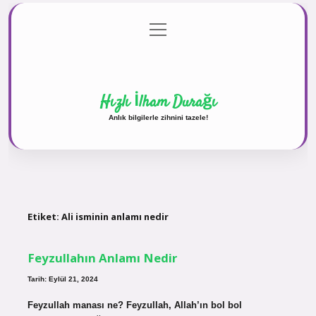
menüyü
Anasayfa
Gizlilik Politikası
Yasal Uyarı
aç
Hakkımızda
Hızlı İlham Durağı
Anlık bilgilerle zihnini tazele!
Etiket:
Ali isminin anlamı nedir
Feyzullahın Anlamı Nedir
Tarih: Eylül 21, 2024
Feyzullah manası ne? Feyzullah, Allah’ın bol bol