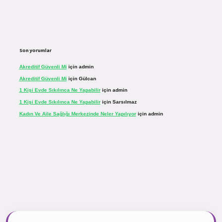
Son yorumlar
Akreditif Güvenli Mi
için
admin
Akreditif Güvenli Mi
için
Gülcan
1 Kişi Evde Sıkılınca Ne Yapabilir
için
admin
1 Kişi Evde Sıkılınca Ne Yapabilir
için
Sarsılmaz
Kadın Ve Aile Sağlığı Merkezinde Neler Yapılıyor
için
admin
.net