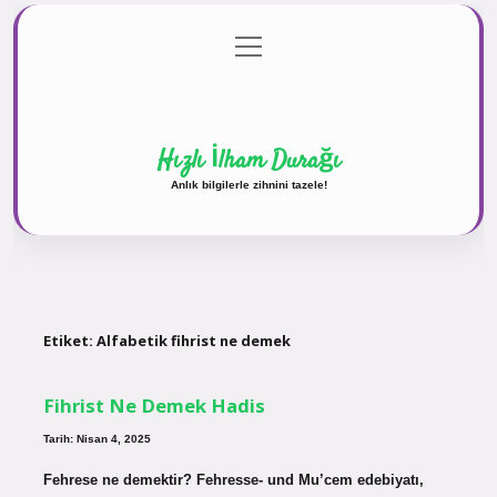
menüyü
Anasayfa
Gizlilik Politikası
Yasal Uyarı
aç
Hakkımızda
Hızlı İlham Durağı
Anlık bilgilerle zihnini tazele!
Etiket:
Alfabetik fihrist ne demek
Fihrist Ne Demek Hadis
Tarih: Nisan 4, 2025
Fehrese ne demektir? Fehresse- und Mu’cem edebiyatı,