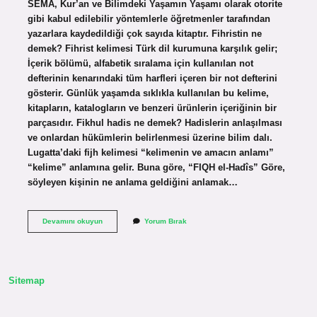
SEMA, Kur’an ve Bilimdeki Yaşamın Yaşamı olarak otorite
gibi kabul edilebilir yöntemlerle öğretmenler tarafından
yazarlara kaydedildiği çok sayıda kitaptır. Fihristin ne
demek? Fihrist kelimesi Türk dil kurumuna karşılık gelir;
İçerik bölümü, alfabetik sıralama için kullanılan not
defterinin kenarındaki tüm harfleri içeren bir not defterini
gösterir. Günlük yaşamda sıklıkla kullanılan bu kelime,
kitapların, katalogların ve benzeri ürünlerin içeriğinin bir
parçasıdır. Fikhul hadis ne demek? Hadislerin anlaşılması
ve onlardan hükümlerin belirlenmesi üzerine bilim dalı.
Lugatta’daki fijh kelimesi “kelimenin ve amacın anlamı”
“kelime” anlamına gelir. Buna göre, “FIQH el-Hadîs” Göre,
söyleyen kişinin ne anlama geldiğini anlamak…
Fihrist
Devamını okuyun
Yorum Bırak
Ne
Demek
Hadis
Sitemap