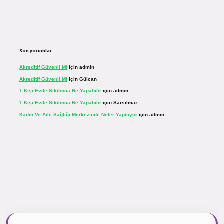
Son yorumlar
Akreditif Güvenli Mi
için
admin
Akreditif Güvenli Mi
için
Gülcan
1 Kişi Evde Sıkılınca Ne Yapabilir
için
admin
1 Kişi Evde Sıkılınca Ne Yapabilir
için
Sarsılmaz
Kadın Ve Aile Sağlığı Merkezinde Neler Yapılıyor
için
admin
.net