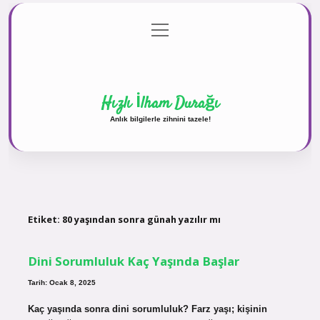
menüyü
Anasayfa
Gizlilik Politikası
Yasal Uyarı
aç
Hakkımızda
Hızlı İlham Durağı
Anlık bilgilerle zihnini tazele!
Etiket:
80 yaşından sonra günah yazılır mı
Dini Sorumluluk Kaç Yaşında Başlar
Tarih: Ocak 8, 2025
Kaç yaşında sonra dini sorumluluk? Farz yaşı; kişinin