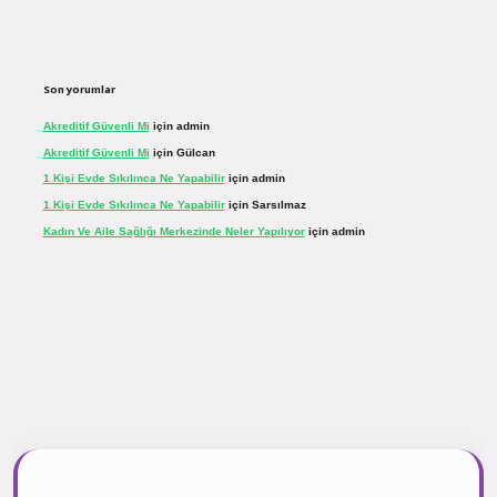
Son yorumlar
Akreditif Güvenli Mi
için
admin
Akreditif Güvenli Mi
için
Gülcan
1 Kişi Evde Sıkılınca Ne Yapabilir
için
admin
1 Kişi Evde Sıkılınca Ne Yapabilir
için
Sarsılmaz
Kadın Ve Aile Sağlığı Merkezinde Neler Yapılıyor
için
admin
.net