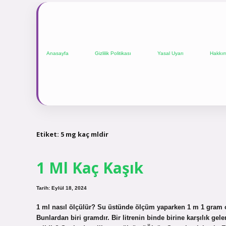
Anasayfa
Gizlilik Politikası
Yasal Uyarı
Hakkı
Etiket:
5 mg kaç mldir
1 Ml Kaç Kaşık
Tarih: Eylül 18, 2024
1 ml nasıl ölçülür? Su üstünde ölçüm yaparken 1 m 1 gram olar
Bunlardan biri gramdır. Bir litrenin binde birine karşılık gele