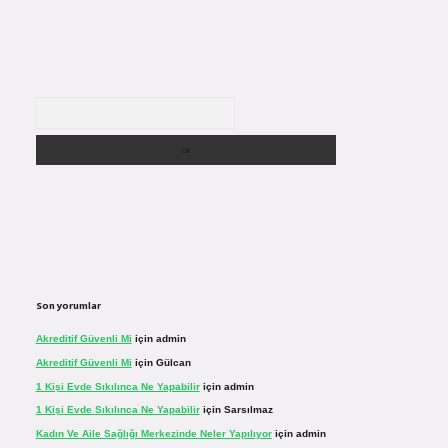
Arama
Son yorumlar
Akreditif Güvenli Mi
için
admin
Akreditif Güvenli Mi
için
Gülcan
1 Kişi Evde Sıkılınca Ne Yapabilir
için
admin
1 Kişi Evde Sıkılınca Ne Yapabilir
için
Sarsılmaz
Kadın Ve Aile Sağlığı Merkezinde Neler Yapılıyor
için
admin