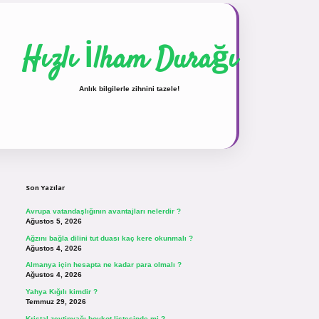
Hızlı İlham Durağı
Anlık bilgilerle zihnini tazele!
Sidebar
vdcasinogir.net
Son Yazılar
Avrupa vatandaşlığının avantajları nelerdir ?
Ağustos 5, 2026
Ağzını bağla dilini tut duası kaç kere okunmalı ?
Ağustos 4, 2026
Almanya için hesapta ne kadar para olmalı ?
Ağustos 4, 2026
Yahya Kığılı kimdir ?
Temmuz 29, 2026
Kristal zeytinyağı boykot listesinde mi ?