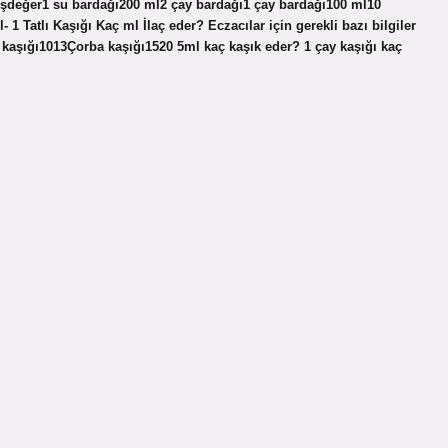
şdeğer1 su bardağı200 ml2 çay bardağı1 çay bardağı100 ml10
1 Tatlı Kaşığı Kaç ml İlaç eder? Eczacılar için gerekli bazı bilgiler
kaşığı1013Çorba kaşığı1520 5ml kaç kaşık eder? 1 çay kaşığı kaç