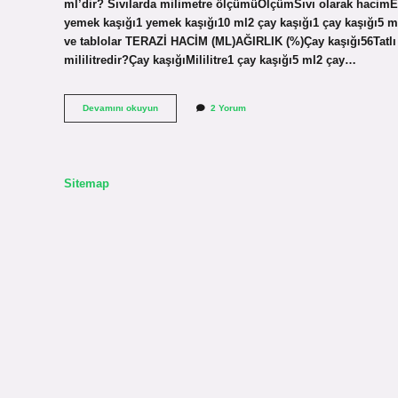
ml’dir? Sıvılarda milimetre ölçümüÖlçümSıvı olarak hacimE
yemek kaşığı1 yemek kaşığı10 ml2 çay kaşığı1 çay kaşığı5 ml- 
ve tablolar TERAZİ HACİM (ML)AĞIRLIK (%)Çay kaşığı56Tatlı 
mililitredir?Çay kaşığıMililitre1 çay kaşığı5 ml2 çay…
1
Devamını okuyun
2 Yorum
Ml
Kaç
Kaşık
Sitemap