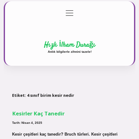
menüyü
Anasayfa
Gizlilik Politikası
Yasal Uyarı
aç
Hakkımızda
Hızlı İlham Durağı
Anlık bilgilerle zihnini tazele!
Etiket:
4 sınıf birim kesir nedir
Kesirler Kaç Tanedir
Tarih: Nisan 4, 2025
Kesir çeşitleri kaç tanedir? Bruch türleri. Kesir çeşitleri