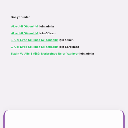
Son yorumlar
Akreditif Güvenli Mi
için
admin
Akreditif Güvenli Mi
için
Gülcan
1 Kişi Evde Sıkılınca Ne Yapabilir
için
admin
1 Kişi Evde Sıkılınca Ne Yapabilir
için
Sarsılmaz
Kadın Ve Aile Sağlığı Merkezinde Neler Yapılıyor
için
admin
r.net