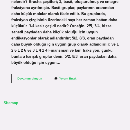
nelerdir? Bruchs çeşitleri; 3, basit, oluşturulmuş ve entegre
fraksiyona ayrılmıştır. Basit gruplar, paylarının oranından
daha küçük molalar olarak ifade edilir. Bu gruplarda,
fraksiyon çizgisinin üzerindeki sayı her zaman hattan daha
küçüktür. 3-4 kesir çeşidi nedir? Örneğin, 2/5, 3/4, hisse
senedi paydadan daha küçük olduğu için uygun
endikasyonlar olarak adlandırılır; 5/2, 8/3, oran paydadan
daha büyük olduğu için uygun grup olarak adlandırılır; ve 1
2 6 1 2 6 ve 3 1 4 1 4 Finansman ve tam fraksiyon, çünkü
bunlara karışık gruplar denir. 5/2, 8/3, oran paydadan daha
büyük olduğu için uygun…
Kesirler
Devamını okuyun
Yorum Bırak
Kaç
Tanedir
Sitemap