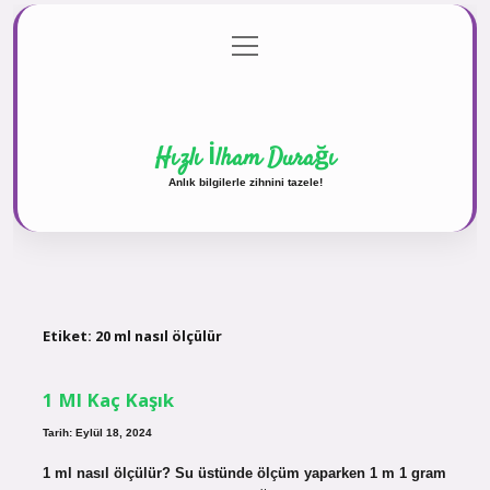
menüyü
Anasayfa
Gizlilik Politikası
Yasal Uyarı
aç
Hakkımızda
Hızlı İlham Durağı
Anlık bilgilerle zihnini tazele!
Etiket:
20 ml nasıl ölçülür
1 Ml Kaç Kaşık
Tarih: Eylül 18, 2024
1 ml nasıl ölçülür? Su üstünde ölçüm yaparken 1 m 1 gram