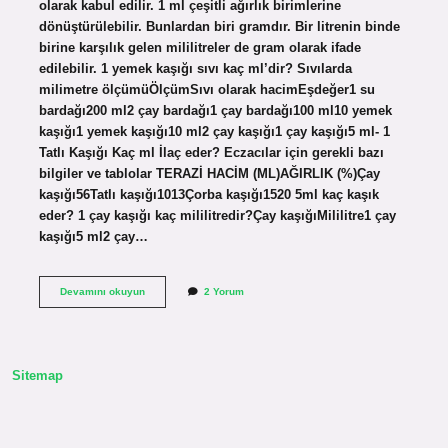
olarak kabul edilir. 1 ml çeşitli ağırlık birimlerine
dönüştürülebilir. Bunlardan biri gramdır. Bir litrenin binde
birine karşılık gelen mililitreler de gram olarak ifade
edilebilir. 1 yemek kaşığı sıvı kaç ml’dir? Sıvılarda
milimetre ölçümüÖlçümSıvı olarak hacimEşdeğer1 su
bardağı200 ml2 çay bardağı1 çay bardağı100 ml10 yemek
kaşığı1 yemek kaşığı10 ml2 çay kaşığı1 çay kaşığı5 ml- 1
Tatlı Kaşığı Kaç ml İlaç eder? Eczacılar için gerekli bazı
bilgiler ve tablolar TERAZİ HACİM (ML)AĞIRLIK (%)Çay
kaşığı56Tatlı kaşığı1013Çorba kaşığı1520 5ml kaç kaşık
eder? 1 çay kaşığı kaç mililitredir?Çay kaşığıMililitre1 çay
kaşığı5 ml2 çay…
1
Devamını okuyun
2 Yorum
Ml
Kaç
Kaşık
Sitemap