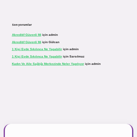
Son yorumlar
Akreditif Güvenli Mi
için
admin
Akreditif Güvenli Mi
için
Gülcan
1 Kişi Evde Sıkılınca Ne Yapabilir
için
admin
1 Kişi Evde Sıkılınca Ne Yapabilir
için
Sarsılmaz
Kadın Ve Aile Sağlığı Merkezinde Neler Yapılıyor
için
admin
sinogir.net