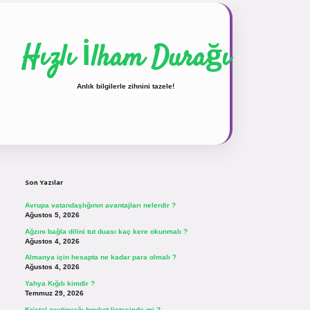
Hızlı İlham Durağı
Anlık bilgilerle zihnini tazele!
Sidebar
vdcasinogir.net
Son Yazılar
Avrupa vatandaşlığının avantajları nelerdir ?
Ağustos 5, 2026
Ağzını bağla dilini tut duası kaç kere okunmalı ?
Ağustos 4, 2026
Almanya için hesapta ne kadar para olmalı ?
Ağustos 4, 2026
Yahya Kığılı kimdir ?
Temmuz 29, 2026
Kristal zeytinyağı boykot listesinde mi ?