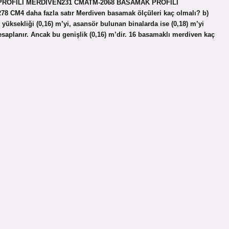
ROFİLİ MERDİVEN231 CMATM-2068 BASAMAK PROFİLİ
4 daha fazla satır Merdiven basamak ölçüleri kaç olmalı? b)
ksekliği (0,16) m’yi, asansör bulunan binalarda ise (0,18) m’yi
saplanır. Ancak bu genişlik (0,16) m’dir. 16 basamaklı merdiven kaç