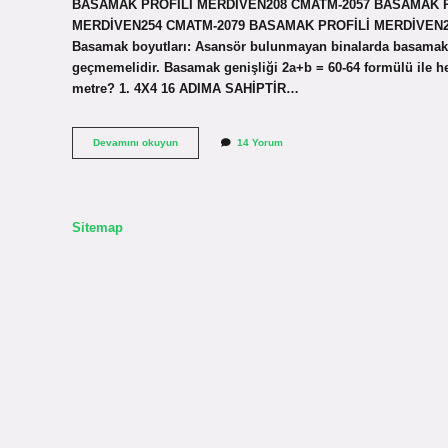
BASAMAK PROFİLİ MERDİVEN208 CMATM-2057 BASAMAK P
MERDİVEN254 CMATM-2079 BASAMAK PROFİLİ MERDİVEN278 CM
Basamak boyutları: Asansör bulunmayan binalarda basamak yü
geçmemelidir. Basamak genişliği 2a+b = 60-64 formülü ile he
metre? 1. 4X4 16 ADIMA SAHİPTİR…
10
Devamını okuyun
14 Yorum
Basamak
Merdiven
Kaç
Metre
Sitemap