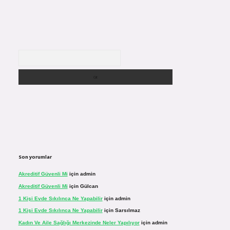
Arama
Son yorumlar
Akreditif Güvenli Mi
için
admin
Akreditif Güvenli Mi
için
Gülcan
1 Kişi Evde Sıkılınca Ne Yapabilir
için
admin
1 Kişi Evde Sıkılınca Ne Yapabilir
için
Sarsılmaz
Kadın Ve Aile Sağlığı Merkezinde Neler Yapılıyor
için
admin