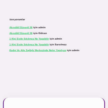
Son yorumlar
Akreditif Güvenli Mi
için
admin
Akreditif Güvenli Mi
için
Gülcan
1 Kişi Evde Sıkılınca Ne Yapabilir
için
admin
1 Kişi Evde Sıkılınca Ne Yapabilir
için
Sarsılmaz
Kadın Ve Aile Sağlığı Merkezinde Neler Yapılıyor
için
admin
sinogir.net