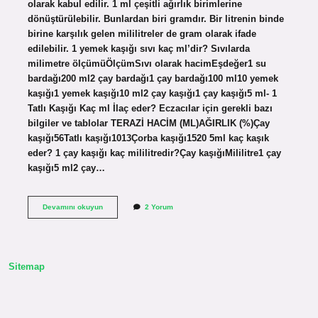
olarak kabul edilir. 1 ml çeşitli ağırlık birimlerine
dönüştürülebilir. Bunlardan biri gramdır. Bir litrenin binde
birine karşılık gelen mililitreler de gram olarak ifade
edilebilir. 1 yemek kaşığı sıvı kaç ml’dir? Sıvılarda
milimetre ölçümüÖlçümSıvı olarak hacimEşdeğer1 su
bardağı200 ml2 çay bardağı1 çay bardağı100 ml10 yemek
kaşığı1 yemek kaşığı10 ml2 çay kaşığı1 çay kaşığı5 ml- 1
Tatlı Kaşığı Kaç ml İlaç eder? Eczacılar için gerekli bazı
bilgiler ve tablolar TERAZİ HACİM (ML)AĞIRLIK (%)Çay
kaşığı56Tatlı kaşığı1013Çorba kaşığı1520 5ml kaç kaşık
eder? 1 çay kaşığı kaç mililitredir?Çay kaşığıMililitre1 çay
kaşığı5 ml2 çay…
1
Devamını okuyun
2 Yorum
Ml
Kaç
Kaşık
Sitemap