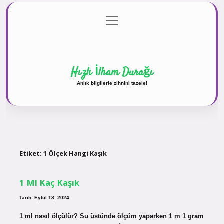
menüyü
Anasayfa
Gizlilik Politikası
Yasal Uyarı
aç
Hakkımızda
Hızlı İlham Durağı
Anlık bilgilerle zihnini tazele!
Etiket:
1 Ölçek Hangi Kaşık
1 Ml Kaç Kaşık
Tarih: Eylül 18, 2024
1 ml nasıl ölçülür? Su üstünde ölçüm yaparken 1 m 1 gram