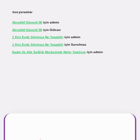
Son yorumlar
Akreditif Güvenli Mi
için
admin
Akreditif Güvenli Mi
için
Gülcan
1 Kişi Evde Sıkılınca Ne Yapabilir
için
admin
1 Kişi Evde Sıkılınca Ne Yapabilir
için
Sarsılmaz
Kadın Ve Aile Sağlığı Merkezinde Neler Yapılıyor
için
admin
r.net