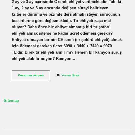
2 ay ve 3 ay içerisinde C sınıfı ehliyet verilmektedir. Tabi ki
1 ay, 2 ay ve 3 ay arasında değişen süreyi belirleyen
kriterler duruma ve bizimle ders almak isteyen sürücünün
becerilerine göre değişmektedir. Tır ehliyeti kaça mal
oluyor? Daha önce hiç ehliyet almamış biri tır şoförü
ehliyeti almak isterse ne kadar ücret ödemesi gerekir?
Ehliyeti olmayan birinin CE sınıfı (tır şoförü ehliyeti) almak
için ödemesi gereken ücret 3090 + 3440 + 3440 = 9970
TL’dir. Direk tır ehliyeti alınır mı? Hemen bir kamyon sürüş
ehliyeti alabilir miyim? Kamyon…
Tır
Devamını okuyun
Yorum Bırak
Ehliyeti
Almak
Zor
Mu
Sitemap