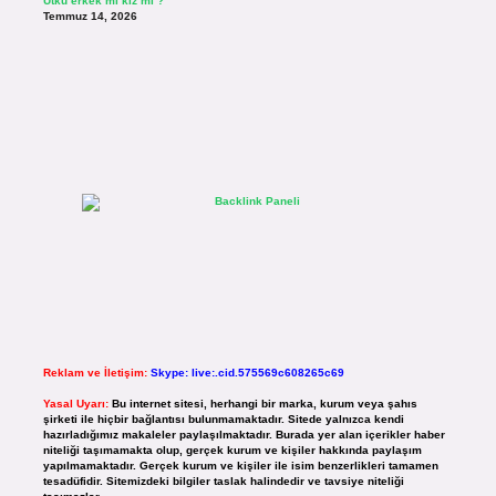
Utku erkek mi kız mı ?
Temmuz 14, 2026
Reklam ve İletişim:
Skype: live:.cid.575569c608265c69
Yasal Uyarı:
Bu internet sitesi, herhangi bir marka, kurum veya şahıs
şirketi ile hiçbir bağlantısı bulunmamaktadır. Sitede yalnızca kendi
hazırladığımız makaleler paylaşılmaktadır. Burada yer alan içerikler haber
niteliği taşımamakta olup, gerçek kurum ve kişiler hakkında paylaşım
yapılmamaktadır. Gerçek kurum ve kişiler ile isim benzerlikleri tamamen
tesadüfidir. Sitemizdeki bilgiler taslak halindedir ve tavsiye niteliği