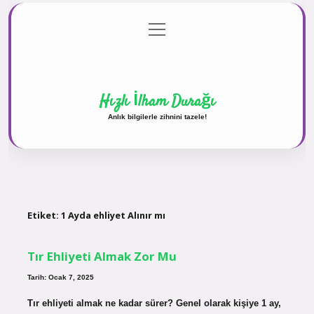
menüyü
Anasayfa
Gizlilik Politikası
Yasal Uyarı
aç
Hakkımızda
Hızlı İlham Durağı
Anlık bilgilerle zihnini tazele!
Etiket:
1 Ayda ehliyet Alınır mı
Tır Ehliyeti Almak Zor Mu
Tarih: Ocak 7, 2025
Tır ehliyeti almak ne kadar sürer? Genel olarak kişiye 1 ay,