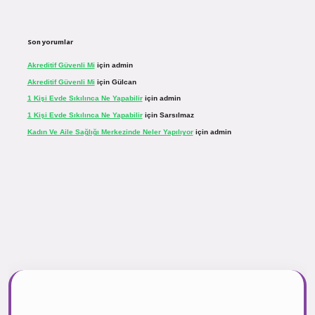
Son yorumlar
Akreditif Güvenli Mi
için
admin
Akreditif Güvenli Mi
için
Gülcan
1 Kişi Evde Sıkılınca Ne Yapabilir
için
admin
1 Kişi Evde Sıkılınca Ne Yapabilir
için
Sarsılmaz
Kadın Ve Aile Sağlığı Merkezinde Neler Yapılıyor
için
admin
sinogir.net