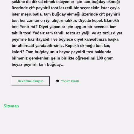
şekline de dikkat etmek isteyenler için tam buğday ekmeği
üzerinde çift peynirli tost lezzetli bir seçenektir. İster çayla
ister meşrubatla, tam buğday ekmeği üzerinde çift peynirli
tost her zaman en iyi atıştırmalıktır. Diyette kepek Ekmekli
tost Yenir mi? Diyet yapanlar için uygun bir seçenek tam
tahıllı tost! Yağsız tam tahıllı tostu az yağlı ve az tuzlu diyet
peynirle hazırlayabilir ve böylece diyet kahvaltınıza başka
bir alternatif yaratabilirsiniz. Kepekli ekmeğe tost kaç
kalori? Tam buğday unlu beyaz peynirli tost hakkında
bilmeniz gerekenleri gelin birlikte öğrenelim! 100 gram
beyaz peynirli tam buğday…
Kepekli
Devamını okuyun
Yorum Bırak
Ekmekten
Tost
Olur
Mu
Sitemap