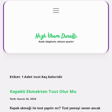
menüyü
Anasayfa
Gizlilik Politikası
Yasal Uyarı
aç
Hakkımızda
Hızlı İlham Durağı
Anlık bilgilerle zihnini tazele!
Etiket:
1 Adet tost Kaç Kaloridir
Kepekli Ekmekten Tost Olur Mu
Tarih: Kasım 16, 2024
Kepek ekmeği ile tost yapılır mı? Tost yemeyi seven ancak